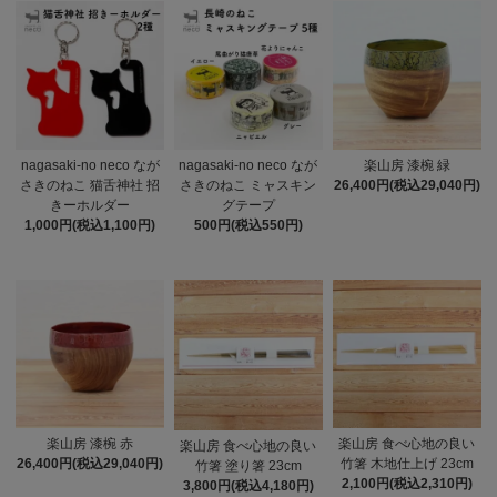
nagasaki-no neco なが
nagasaki-no neco なが
楽山房 漆椀 緑
さきのねこ 猫舌神社 招
さきのねこ ミャスキン
26,400円(税込29,040円)
きーホルダー
グテープ
1,000円(税込1,100円)
500円(税込550円)
楽山房 漆椀 赤
楽山房 食べ心地の良い
楽山房 食べ心地の良い
26,400円(税込29,040円)
竹箸 木地仕上げ 23cm
竹箸 塗り箸 23cm
2,100円(税込2,310円)
3,800円(税込4,180円)