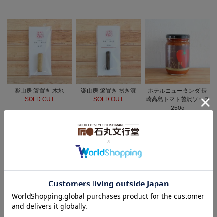
楽山房 箸置き 木地
楽山房 箸置き 拭き漆
ホテルニュータンダ 長
SOLD OUT
SOLD OUT
崎高島トマト贅沢ソース
250g
SOLD OUT
つしま大石農園 対馬紅
ごと 五島列島産 和牛の
ごと 五島列島産 地鶏の