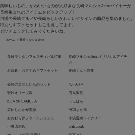
美味しいもの、かわいいものが大好きな長崎マルシェJimoバイヤーが
長崎生まれのアイテムをピックアップ！
自慢の長崎グルメや長崎らしいかわいいデザインの商品を集めました。
特別なギフトセットもご用意してます。
ぜひチェックしてみてくださいね。
ホーム
>
長崎マルシェJimo
長崎ランタンフェスティバル特集
長崎マルシェJimoオリジナルアイテ
ム
お歳暮・おすすめギフトセット
長崎くんち特集
長崎の美味しいものセット
I'S FARM
壱岐オリーブ園
石丸陶芸
ISLA de CAMELIA
うえはら
雲仙しおかぜ黒糖
ACSよか魚
おおむら夢ファームシュシュ
小浜温泉ワイナリー
小野原本店
ontsubaki