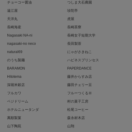
チョーコー醤油
つしま大石農園
遠江屋
珍陀亭
天洋丸
虎屋
長崎海産
長崎茶寮
Nagasaki NA-ni
長崎女子短期大学
nagasaki-no neco
長田製茶
natural69
にゃがさきねこ
のうち製麺
ハピネスプリンセス
BARAMON
PAPERDANCE
Hitotema
藤井からすみ店
深堀米穀店
藤田チェリー豆
フルカワ
フルーつくるⅢ
ベジドリーム
村の菓子工房
ホテルニュータンダ
松尾コーヒー
萬順製菓
森永材木店
山下陶苑
山翔