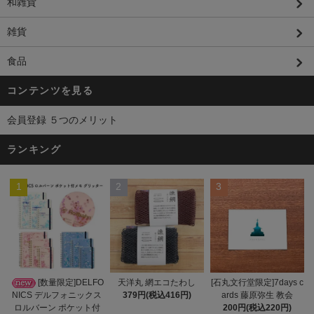
和雑貨
雑貨
食品
コンテンツを見る
会員登録 ５つのメリット
ランキング
1
2
3
天洋丸 網エコたわし
[数量限定]DELFO
[石丸文行堂限定]7days c
379円(税込416円)
NICS デルフォニックス
ards 藤原弥生 教会
ロルバーン ポケット付
200円(税込220円)