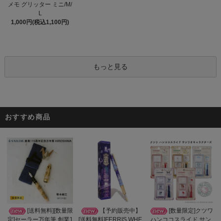
メモ グリッター ミニ/M/
L
1,000円(税込1,100円)
もっと見る
おすすめ商品
【予約販売中】
[送料無料][数量限
[数量限定]クツワ
[送料無料]FERRIS WHE
定]セーラー万年筆 創業1
ハンココスライド サン