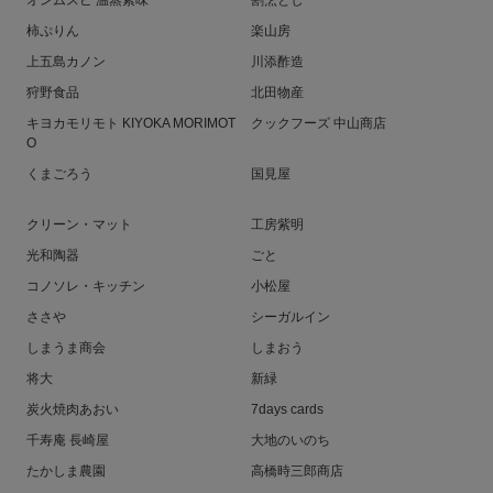
オンムスビ 温蒸素味
割烹とし
柿ぷりん
楽山房
上五島カノン
川添酢造
狩野食品
北田物産
キヨカモリモト KIYOKA MORIMOT
クックフーズ 中山商店
O
くまごろう
国見屋
クリーン・マット
工房紫明
光和陶器
ごと
コノソレ・キッチン
小松屋
ささや
シーガルイン
しまうま商会
しまおう
将大
新緑
炭火焼肉あおい
7days cards
千寿庵 長崎屋
大地のいのち
たかしま農園
高橋時三郎商店