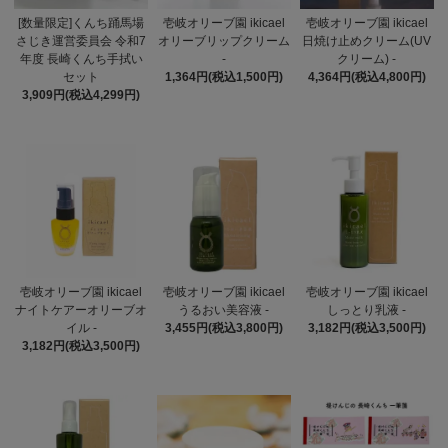
[数量限定]くんち踊馬場
壱岐オリーブ園 ikicael
壱岐オリーブ園 ikicael
さじき運営委員会 令和7
オリーブリップクリーム
日焼け止めクリーム(UV
年度 長崎くんち手拭い
-
クリーム) -
セット
1,364円(税込1,500円)
4,364円(税込4,800円)
3,909円(税込4,299円)
壱岐オリーブ園 ikicael
壱岐オリーブ園 ikicael
壱岐オリーブ園 ikicael
ナイトケアーオリーブオ
うるおい美容液 -
しっとり乳液 -
イル -
3,455円(税込3,800円)
3,182円(税込3,500円)
3,182円(税込3,500円)