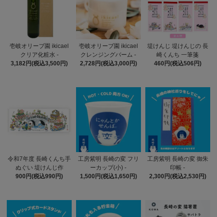
壱岐オリーブ園 ikicael
壱岐オリーブ園 ikicael
堤けんじ 堤けんじの 長
クリア化粧水 -
クレンジングバーム -
崎くんち 一筆箋
3,182円(税込3,500円)
2,728円(税込3,000円)
460円(税込506円)
令和7年度 長崎くんち手
工房紫明 長崎の変 フリ
工房紫明 長崎の変 御朱
ぬぐい 堤けんじ作
ーカップ(小) -
印帳 -
900円(税込990円)
1,500円(税込1,650円)
2,300円(税込2,530円)