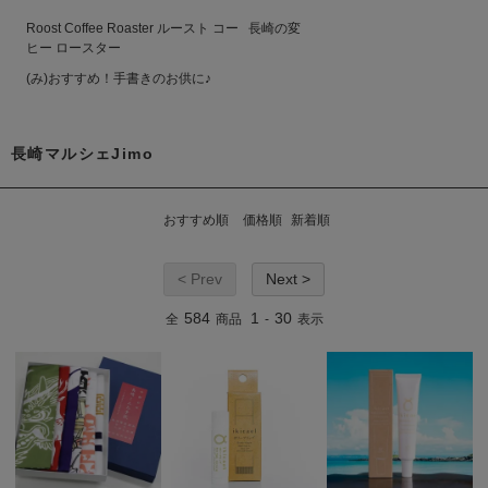
Roost Coffee Roaster ルースト コー
長崎の変
ヒー ロースター
(み)おすすめ！手書きのお供に♪
長崎マルシェJimo
おすすめ順
価格順
新着順
< Prev
Next >
584
1
30
全
商品
-
表示