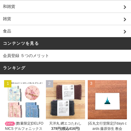
和雑貨
雑貨
食品
コンテンツを見る
会員登録 ５つのメリット
ランキング
1
2
3
天洋丸 網エコたわし
[数量限定]DELFO
[石丸文行堂限定]7days c
379円(税込416円)
NICS デルフォニックス
ards 藤原弥生 教会