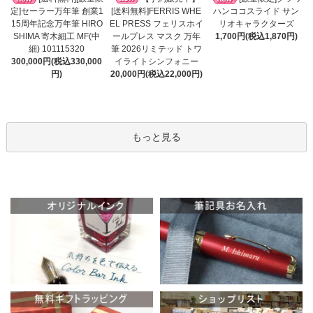
[送料無料]FERRIS WHE
定]セーラー万年筆 創業1
ハンココスライド サン
EL PRESS フェリスホイ
15周年記念万年筆 HIRO
リオキャラクターズ
ールプレス マスク 万年
SHIMA 寄木細工 MF(中
1,700円(税込1,870円)
筆 2026リミテッド トワ
細) 101115320
イライトシンフォニー
300,000円(税込330,000
20,000円(税込22,000円)
円)
もっと見る