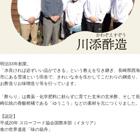
明治33年創業。
「水良ければ必ずいい品ができる」という教えを引き継ぎ、長崎県西海
市にある雪浦という田舎で、きれいな水を生かしてこだわりの麹造り、
お酢造りお味噌造り等を行っています。
「酢らり」は農薬・化学肥料に頼らずに育てた玄米の玄米酢、そして長
崎伝統の香酸柑橘である「ゆうこう」などの素材を元につくりました。
【認定】
平成20年 スローフード協会国際本部（イタリア）
食の世界遺産「味の箱舟」