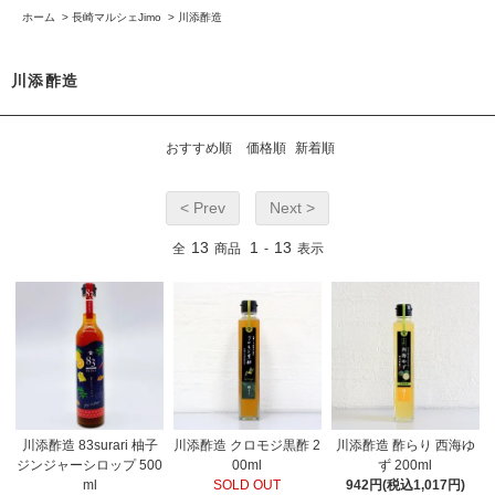
ホーム
>
長崎マルシェJimo
>
川添酢造
川添酢造
おすすめ順
価格順
新着順
< Prev
Next >
13
1
13
全
商品
-
表示
川添酢造 83surari 柚子
川添酢造 クロモジ黒酢 2
川添酢造 酢らり 西海ゆ
ジンジャーシロップ 500
00ml
ず 200ml
ml
SOLD OUT
942円(税込1,017円)