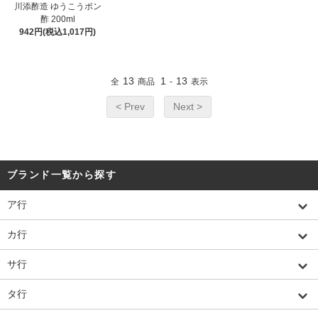
川添酢造 ゆうこうポン
酢 200ml
942円(税込1,017円)
13
1
13
全
商品
-
表示
< Prev
Next >
ブランド一覧から探す
ア行
カ行
サ行
タ行