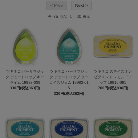
< Prev
Next >
75
1
30
全
商品
-
表示
ツキネコ バーサマジッ
ツキネコ バーサマジッ
ツキネコ ステイズオン
ク デュードロップ キー
ク デュードロップ ター
ピグメント レモンドロ
ライム 19983-039
コイズジェム 19983-01
ップ 19916-091
330円(税込363円)
5
760円(税込836円)
330円(税込363円)