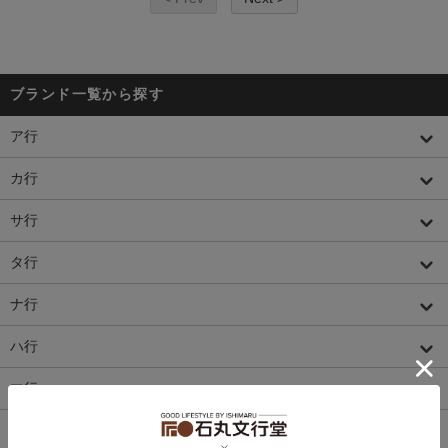
ブランド一覧から探す
ア行
カ行
サ行
タ行
ナ行
ハ行
マ行
ヤ行