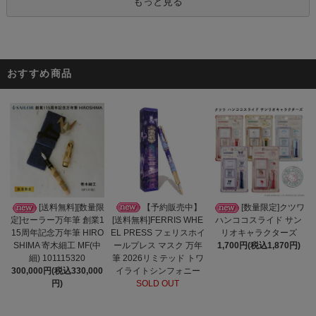
もっと見る
おすすめ商品
【予約販売中】
[送料無料][数量限
[数量限定]クツワ
[送料無料]FERRIS WHE
定]セーラー万年筆 創業1
ハンココスライド サン
EL PRESS フェリスホイ
15周年記念万年筆 HIRO
リオキャラクターズ
ールプレス マスク 万年
SHIMA 寄木細工 MF(中
1,700円(税込1,870円)
筆 2026リミテッド トワ
細) 101115320
イライトシンフォニー
300,000円(税込330,000
SOLD OUT
円)