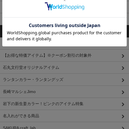
ラ行
ワ行
カテゴリーから探す
手帳・ノート
【お得な特価アイテム】※クーポン割引の対象外
石丸文行堂オリジナルアイテム
ランタンカラー・ランタングッズ
長崎マルシェJimo
岩下の新生姜カラー！ピンクのアイテム特集
名入れができる商品
SAKURA craft_lab