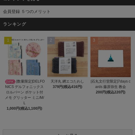
会員登録 ５つのメリット
ランキング
1
2
3
天洋丸 網エコたわし
[数量限定]DELFO
[石丸文行堂限定]7days c
379円(税込416円)
NICS デルフォニックス
ards 藤原弥生 教会
ロルバーン ポケット付
200円(税込220円)
メモ グリッター ミニ/M/
L
1,000円(税込1,100円)