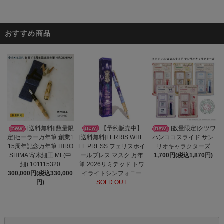
おすすめ商品
【予約販売中】
[送料無料][数量限
[数量限定]クツワ
[送料無料]FERRIS WHE
定]セーラー万年筆 創業1
ハンココスライド サン
EL PRESS フェリスホイ
15周年記念万年筆 HIRO
リオキャラクターズ
ールプレス マスク 万年
SHIMA 寄木細工 MF(中
1,700円(税込1,870円)
筆 2026リミテッド トワ
細) 101115320
イライトシンフォニー
300,000円(税込330,000
SOLD OUT
円)