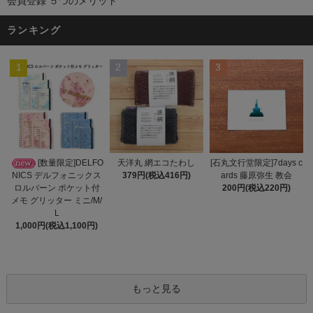
会員登録 ５つのメリット
ランキング
1
2
3
天洋丸 網エコたわし
[数量限定]DELFO
[石丸文行堂限定]7days c
379円(税込416円)
NICS デルフォニックス
ards 藤原弥生 教会
ロルバーン ポケット付
200円(税込220円)
メモ グリッター ミニ/M/
L
1,000円(税込1,100円)
もっと見る