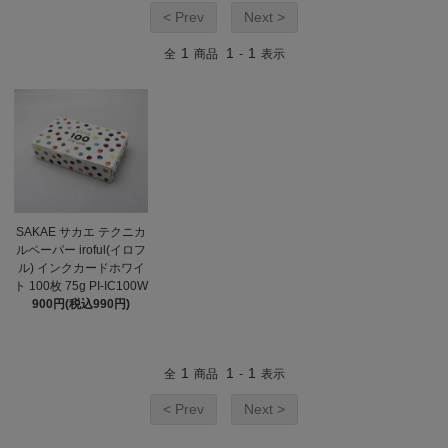
< Prev
Next >
1
1
1
全
商品
-
表示
SAKAE サカエ テクニカ
ルペーパー iroful(イロフ
ル) インクカードホワイ
ト 100枚 75g PI-IC100W
900円(税込990円)
1
1
1
全
商品
-
表示
< Prev
Next >