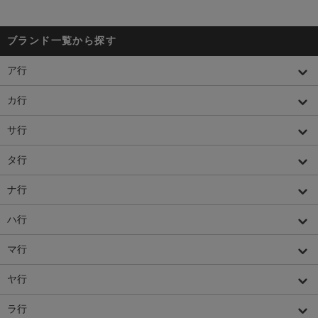
ブランド一覧から探す
ア行
カ行
サ行
タ行
ナ行
ハ行
マ行
ヤ行
ラ行