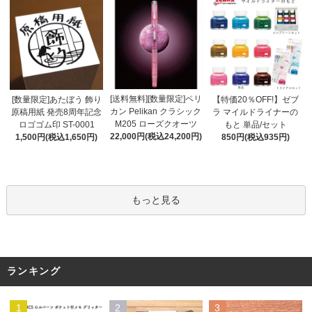
[送料無料][数量限定]ペリ
[数量限定]あたぼう 飾り
【特価20％OFF!】ゼブ
カン Pelikan クラシック
原稿用紙 発売8周年記念
ラ マイルドライナーの
M205 ローズクオーツ
ロゴゴム印 ST-0001
もと 単品/セット
22,000円(税込24,200円)
1,500円(税込1,650円)
850円(税込935円)
もっと見る
ランキング
1
2
3