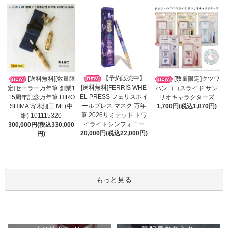
【予約販売中】
[送料無料][数量限
[数量限定]クツワ
[送料無料]FERRIS WHE
定]セーラー万年筆 創業1
ハンココスライド サン
EL PRESS フェリスホイ
15周年記念万年筆 HIRO
リオキャラクターズ
ールプレス マスク 万年
SHIMA 寄木細工 MF(中
1,700円(税込1,870円)
筆 2026リミテッド トワ
細) 101115320
イライトシンフォニー
300,000円(税込330,000
20,000円(税込22,000円)
円)
もっと見る