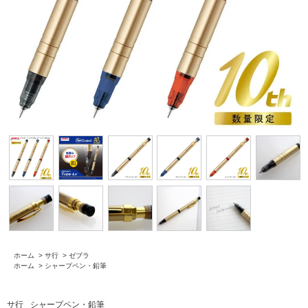
ホーム
>
サ行
>
ゼブラ
ホーム
>
シャープペン・鉛筆
サ行
シャープペン・鉛筆