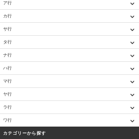
ア行
カ行
サ行
タ行
ナ行
ハ行
マ行
ヤ行
ラ行
ワ行
カテゴリーから探す