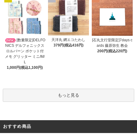
天洋丸 網エコたわし
[数量限定]DELFO
[石丸文行堂限定]7days c
379円(税込416円)
NICS デルフォニックス
ards 藤原弥生 教会
ロルバーン ポケット付
200円(税込220円)
メモ グリッター ミニ/M/
L
1,000円(税込1,100円)
もっと見る
おすすめ商品