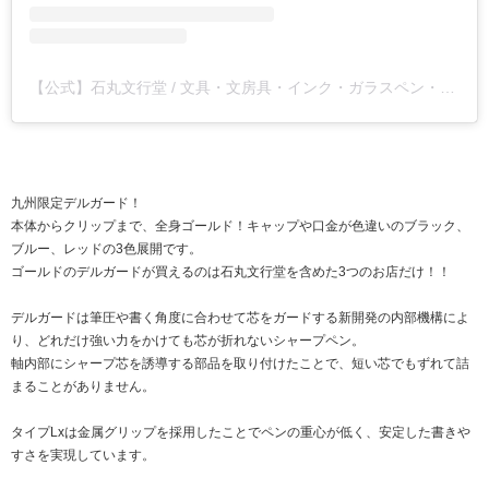
【公式】石丸文行堂 / 文具・文房具・インク・ガラスペン・雑貨(@ishimarubun)がシェアした投稿
九州限定デルガード！
本体からクリップまで、全身ゴールド！キャップや口金が色違いのブラック、
ブルー、レッドの3色展開です。
ゴールドのデルガードが買えるのは石丸文行堂を含めた3つのお店だけ！！
デルガードは筆圧や書く角度に合わせて芯をガードする新開発の内部機構によ
り、どれだけ強い力をかけても芯が折れないシャープペン。
軸内部にシャープ芯を誘導する部品を取り付けたことで、短い芯でもずれて詰
まることがありません。
タイプLxは金属グリップを採用したことでペンの重心が低く、安定した書きや
すさを実現しています。