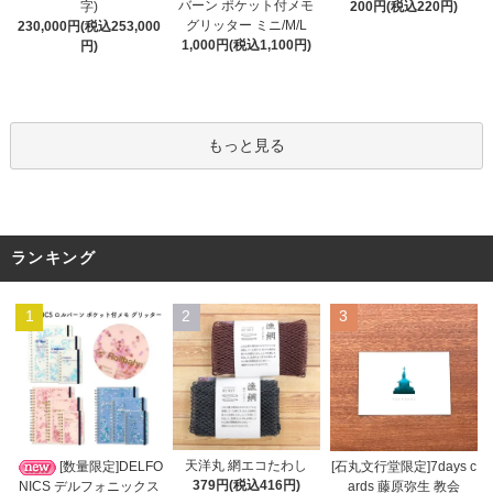
バーン ポケット付メモ
字)
200円(税込220円)
グリッター ミニ/M/L
230,000円(税込253,000
1,000円(税込1,100円)
円)
もっと見る
ランキング
1
2
3
天洋丸 網エコたわし
[数量限定]DELFO
[石丸文行堂限定]7days c
379円(税込416円)
NICS デルフォニックス
ards 藤原弥生 教会