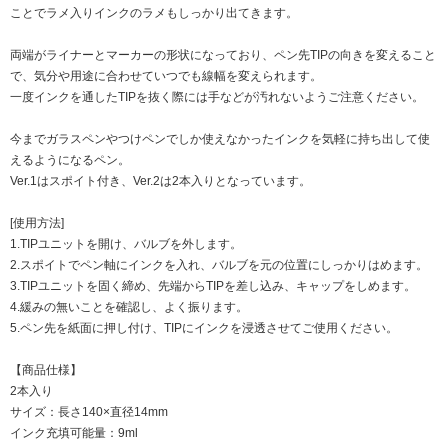
ことでラメ入りインクのラメもしっかり出てきます。
両端がライナーとマーカーの形状になっており、ペン先TIPの向きを変えること
で、気分や用途に合わせていつでも線幅を変えられます。
一度インクを通したTIPを抜く際には手などが汚れないようご注意ください。
今までガラスペンやつけペンでしか使えなかったインクを気軽に持ち出して使
えるようになるペン。
Ver.1はスポイト付き、Ver.2は2本入りとなっています。
[使用方法]
1.TIPユニットを開け、バルブを外します。
2.スポイトでペン軸にインクを入れ、バルブを元の位置にしっかりはめます。
3.TIPユニットを固く締め、先端からTIPを差し込み、キャップをしめます。
4.緩みの無いことを確認し、よく振ります。
5.ペン先を紙面に押し付け、TIPにインクを浸透させてご使用ください。
【商品仕様】
2本入り
サイズ：長さ140×直径14mm
インク充填可能量：9ml