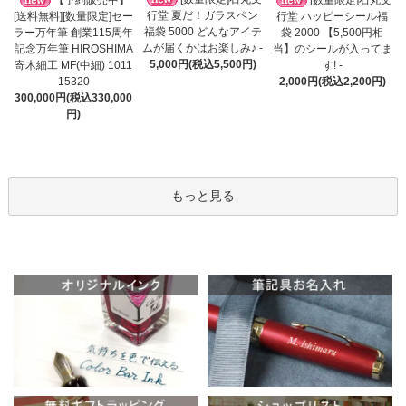
行堂 夏だ！ガラスペン
[送料無料][数量限定]セー
行堂 ハッピーシール福
福袋 5000 どんなアイテ
ラー万年筆 創業115周年
袋 2000 【5,500円相
ムが届くかはお楽しみ♪ -
記念万年筆 HIROSHIMA
当】のシールが入ってま
5,000円(税込5,500円)
寄木細工 MF(中細) 1011
す! -
15320
2,000円(税込2,200円)
300,000円(税込330,000
円)
もっと見る