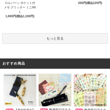
ロルバーン ポケット付
200円(税込220円)
メモ グリッター ミニ/M/
L
1,000円(税込1,100円)
もっと見る
おすすめ商品
[数量限定]石丸文
【予約販売中】
[数量限定]石丸文