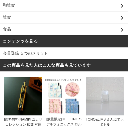
和雑貨
雑貨
食品
コンテンツを見る
会員登録 ５つのメリット
この商品を見た人はこんな商品も見ています
[数量限定]DELFONICS
[送料無料]NAMIKI ユカリ
TONO&LIMS えんぷてぃ
デルフォニックス ロル
コレクション 松葉 F(細
ボトル