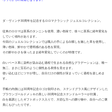
ダ・ヴィンチ30周年を記念するロロマクラシック ジュエルコレクション。
従来のロロマは茶系のタンニンを使用、濃い色味で、徐々に茶系に経年変化を
していく傾向があります。
今回のジュエルコレクションでは職人の手による白鞣しを施した革を使用し、
薄い色味、鮮やかで透明感のある色を実現。
その鮮やかさを保ったまま経年変化していくのが特徴です。
白いベース革に染料が染み込む過程で生まれる自然なグラデーションは、唯一
無二、まさに宝石のように個性ある表情を見せます。
使い込むほどにツヤが増し、自分だけの個性が深まっていく過程を楽しめま
す。
手帳の内側には30周年記念ロゴが刻印され、ステンドグラス風にデザインした
ブラウンゴールドメッキの美しい30周年記念ステンドルーラーが付属 。
白を基調としたギフトボックス入りで、大切な方への贈り物や、自分へのご褒
美にもぴったりです。