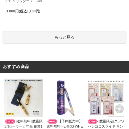
メモ グリッター ミニ/M/
L
1,000円(税込1,100円)
もっと見る
おすすめ商品
【予約販売中】
[送料無料][数量限
[数量限定]クツワ
[送料無料]FERRIS WHE
定]セーラー万年筆 創業1
ハンココスライド サン