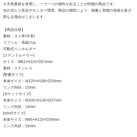
※天然素材を使用し、一つ一つの個性があることが特徴の商品です。
光の当たり具合やモニター環境、商品の個性により、画像と実物の色味が多少
異なる場合がございます。
【商品仕様】
素材：ヌメ革(牛革)
リフィル：表紙のみ
可動式ペンホルダー
[ステンドルーラー]
サイズ：W63×H110×D0.5mm
素材：ステンレス
[聖書サイズ]
本体サイズ：W120×H186×D28mm
リング内径：15mm
[ポケットサイズ]
本体サイズ：W105×H145×D27mm
リング内径：14mm
[mini5サイズ]
本体サイズ：W95×H120×D30mm
リング内径：16mm