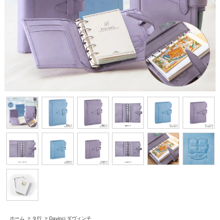
ホーム
>
タ行
>
Davinci ダヴィンチ