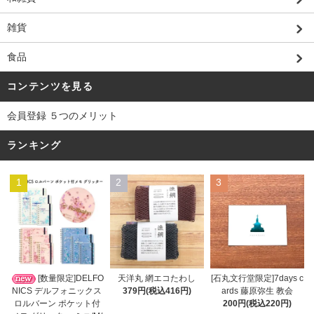
雑貨
食品
コンテンツを見る
会員登録 ５つのメリット
ランキング
1
2
3
天洋丸 網エコたわし
[数量限定]DELFO
[石丸文行堂限定]7days c
379円(税込416円)
NICS デルフォニックス
ards 藤原弥生 教会
ロルバーン ポケット付
200円(税込220円)