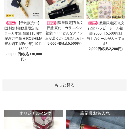
[数量限定]石丸文
【予約販売中】
[数量限定]石丸文
行堂 夏だ！ガラスペン
[送料無料][数量限定]セー
行堂 ハッピーシール福
福袋 5000 どんなアイテ
ラー万年筆 創業115周年
袋 2000 【5,500円相
ムが届くかはお楽しみ♪ -
記念万年筆 HIROSHIMA
当】のシールが入ってま
5,000円(税込5,500円)
寄木細工 MF(中細) 1011
す! -
15320
2,000円(税込2,200円)
300,000円(税込330,000
円)
もっと見る