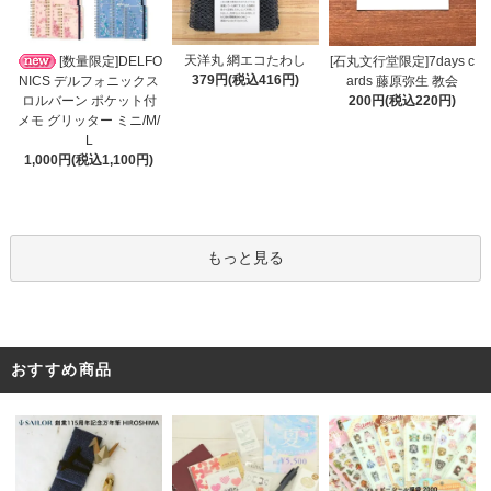
天洋丸 網エコたわし
[数量限定]DELFO
[石丸文行堂限定]7days c
379円(税込416円)
NICS デルフォニックス
ards 藤原弥生 教会
ロルバーン ポケット付
200円(税込220円)
メモ グリッター ミニ/M/
L
1,000円(税込1,100円)
もっと見る
おすすめ商品