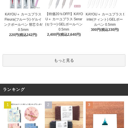
【特価20％OFF!】KAYO
KAYOU＋ カーユプラス
KAYOU＋ カーユプラス t
U＋ カーユプラス Serar
Fleura(フルーラ) ゲルイ
inte(ティント) GELボー
(セラー) GELボールペン
ンクボールペン 替芯 0.4/
ルペン 0.5mm
0.5mm
0.5mm
300円(税込330円)
2,400円(税込2,640円)
220円(税込242円)
もっと見る
ランキング
1
2
3