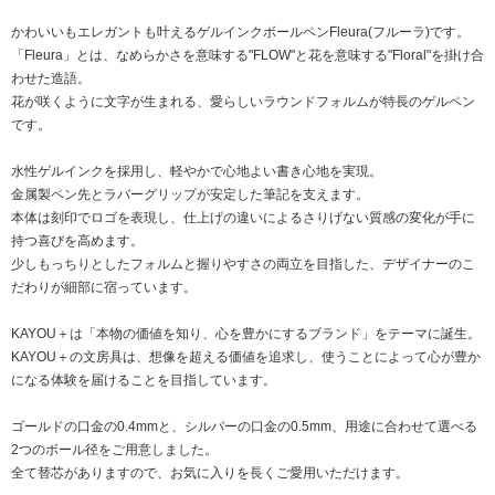
かわいいもエレガントも叶えるゲルインクボールペンFleura(フルーラ)です。
「Fleura」とは、なめらかさを意味する"FLOW"と花を意味する"Floral"を掛け合
わせた造語。
花が咲くように文字が生まれる、愛らしいラウンドフォルムが特長のゲルペン
です。
水性ゲルインクを採用し、軽やかで心地よい書き心地を実現。
金属製ペン先とラバーグリップが安定した筆記を支えます。
本体は刻印でロゴを表現し、仕上げの違いによるさりげない質感の変化が手に
持つ喜びを高めます。
少しもっちりとしたフォルムと握りやすさの両立を目指した、デザイナーのこ
だわりが細部に宿っています。
KAYOU＋は「本物の価値を知り、心を豊かにするブランド」をテーマに誕生。
KAYOU＋の文房具は、想像を超える価値を追求し、使うことによって心が豊か
になる体験を届けることを目指しています。
ゴールドの口金の0.4mmと、シルバーの口金の0.5mm、用途に合わせて選べる
2つのボール径をご用意しました。
全て替芯がありますので、お気に入りを長くご愛用いただけます。