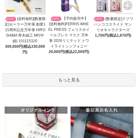
【予約販売中】
[送料無料][数量限
[数量限定]クツワ
[送料無料]FERRIS WHE
定]セーラー万年筆 創業1
ハンココスライド サン
EL PRESS フェリスホイ
15周年記念万年筆 HIRO
リオキャラクターズ
ールプレス マスク 万年
SHIMA 寄木細工 MF(中
1,700円(税込1,870円)
筆 2026リミテッド トワ
細) 101115320
イライトシンフォニー
300,000円(税込330,000
20,000円(税込22,000円)
円)
もっと見る