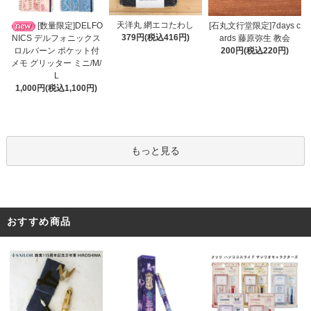
天洋丸 網エコたわし
[数量限定]DELFO
[石丸文行堂限定]7days c
379円(税込416円)
NICS デルフォニックス
ards 藤原弥生 教会
ロルバーン ポケット付
200円(税込220円)
メモ グリッター ミニ/M/
L
1,000円(税込1,100円)
もっと見る
おすすめ商品