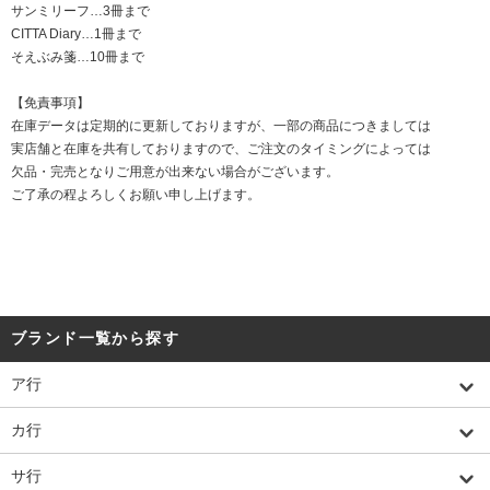
サンミリーフ…3冊まで
CITTA Diary…1冊まで
そえぶみ箋…10冊まで
【免責事項】
在庫データは定期的に更新しておりますが、一部の商品につきましては
実店舗と在庫を共有しておりますので、ご注文のタイミングによっては
欠品・完売となりご用意が出来ない場合がございます。
ご了承の程よろしくお願い申し上げます。
ブランド一覧から探す
ア行
カ行
サ行