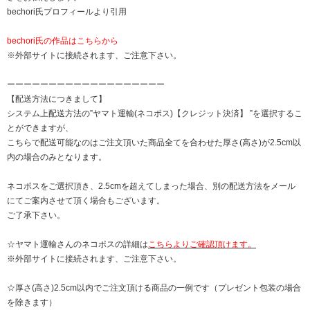
bechori氏プロフィールより引用
bechori氏の作品はこちらから
※外部サイトに接続されます、ご注意下さい。
ーーーーーーーーーーーーーーーーーーー
【配送方法につきまして】
システム上配送方法の”ヤマト運輸(ネコポス)【クレジット決済】 ”を選択するこ
とができますが、
こちらで配送可能なのはご注文頂いた商品全てを合わせた厚さ(高さ)が2.5cm以
内の場合のみとなります。
ネコポスをご選択頂き、2.5cmを超えてしまった場合、別の配送方法をメール
にてご案内させて頂く場合もございます。
ご了承下さい。
☆ヤマト運輸さんのネコポスの詳細は
こちらよりご確認頂けます。
※外部サイトに接続されます、ご注意下さい。
☆厚さ(高さ)2.5cm以内でご注文頂ける商品の一例です（プレゼント包装の場合
を除きます）