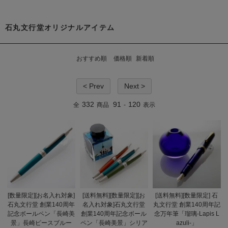
石丸文行堂オリジナルアイテム
おすすめ順
価格順
新着順
< Prev
Next >
332
91
120
全
商品
-
表示
[数量限定][お名入れ対象]
[送料無料][数量限定][お
[送料無料][数量限定] 石
石丸文行堂 創業140周年
名入れ対象]石丸文行堂
丸文行堂 創業140周年記
記念ボールペン「長崎美
創業140周年記念ボール
念万年筆「瑠璃-Lapis L
景」長崎ピースブルー
ペン「長崎美景」シリア
azuli-」