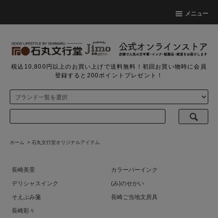
メニュー
税込10,800円以上のお買い上げで送料無料！初回お買い物時に会員
登録すると200ポイントプレゼント！
ホーム
>
石丸文行堂オリジナルアイテム
長崎美景
カラーバーインク
デリシャスインク
(み)のせかい
そえぶみ箋
長崎ご当地文房具
長崎彩々