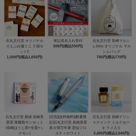
石丸文行堂 オリジナル
筆記具名入れ受付
石丸文行堂 長崎マルシ
そえぶみ箋ミニ ５個セ
500円(税込550円)
ェJimo オリジナル マル
ットC
シェバッグ
1,500円(税込1,650円)
700円(税込770円)
石丸文行堂 新緑 長崎美
[完売][送料無料][数量限
石丸文行堂 長崎デリシ
景茶 軍艦島サンセット
定]石丸文行堂 長崎美景
ャスインク ミルクセー
(長崎ほうじ茶×生姜×シ
第９弾万年筆 雲仙フロ
キ ラメ入り
ナモン)
スティホワイト
2,400円(税込2,640円)