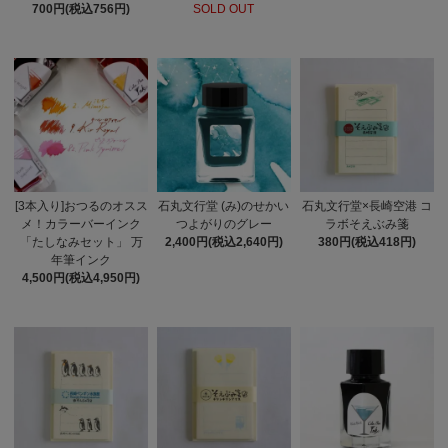
700円(税込756円)
SOLD OUT
[3本入り]おつるのオスス
石丸文行堂 (み)のせかい
石丸文行堂×長崎空港 コ
メ！カラーバーインク
つよがりのグレー
ラボそえぶみ箋
「たしなみセット」 万
2,400円(税込2,640円)
380円(税込418円)
年筆インク
4,500円(税込4,950円)