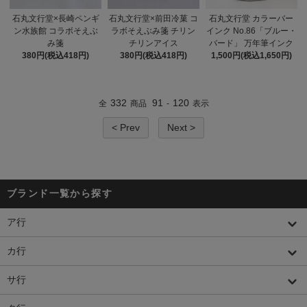
石丸文行堂×長崎ペンギ
石丸文行堂×前田冷菓 コ
石丸文行堂 カラーバー
ン水族館 コラボそえぶ
ラボそえぶみ箋 チリン
インク No.86「ブルー・
み箋
チリンアイス
バード」 万年筆インク
380円(税込418円)
380円(税込418円)
1,500円(税込1,650円)
332
91
120
全
商品
-
表示
< Prev
Next >
ブランド一覧から探す
ア行
カ行
サ行