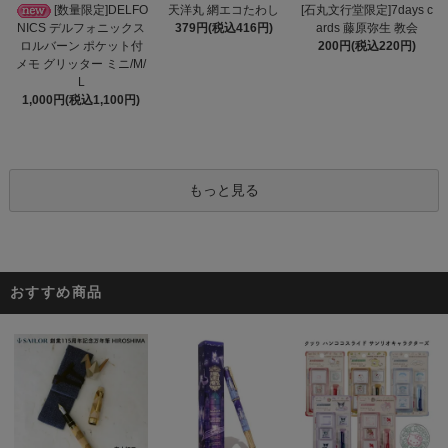
天洋丸 網エコたわし
[数量限定]DELFO
[石丸文行堂限定]7days c
379円(税込416円)
NICS デルフォニックス
ards 藤原弥生 教会
ロルバーン ポケット付
200円(税込220円)
メモ グリッター ミニ/M/
L
1,000円(税込1,100円)
もっと見る
おすすめ商品