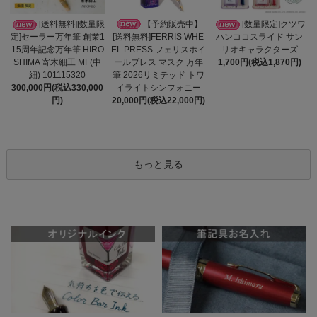
【予約販売中】
[送料無料][数量限
[数量限定]クツワ
[送料無料]FERRIS WHE
定]セーラー万年筆 創業1
ハンココスライド サン
EL PRESS フェリスホイ
15周年記念万年筆 HIRO
リオキャラクターズ
ールプレス マスク 万年
SHIMA 寄木細工 MF(中
1,700円(税込1,870円)
筆 2026リミテッド トワ
細) 101115320
イライトシンフォニー
300,000円(税込330,000
20,000円(税込22,000円)
円)
もっと見る