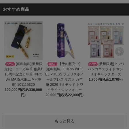
おすすめ商品
【予約販売中】
[送料無料][数量限
[数量限定]クツワ
[送料無料]FERRIS WHE
定]セーラー万年筆 創業1
ハンココスライド サン
EL PRESS フェリスホイ
15周年記念万年筆 HIRO
リオキャラクターズ
ールプレス マスク 万年
SHIMA 寄木細工 MF(中
1,700円(税込1,870円)
筆 2026リミテッド トワ
細) 101115320
イライトシンフォニー
300,000円(税込330,000
20,000円(税込22,000円)
円)
もっと見る