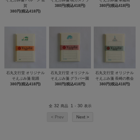
そえぶみ箋 バルーン 佐
そえぶみ箋 桃カステラ
そえぶみ箋 軍艦島
賀
380円(税込418円)
380円(税込418円)
380円(税込418円)
石丸文行堂 オリジナル
石丸文行堂 オリジナル
石丸文行堂 オリジナル
そえぶみ箋 龍踊
そえぶみ箋 グラバー園
そえぶみ箋 長崎の教会
380円(税込418円)
380円(税込418円)
380円(税込418円)
32
1
30
全
商品
-
表示
< Prev
Next >