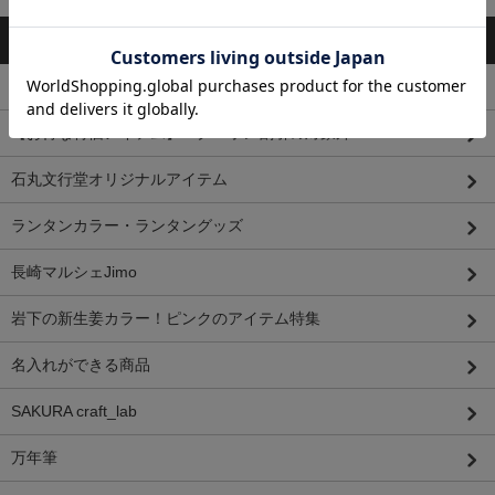
カテゴリーから探す
手帳・ノート
【お得な特価アイテム】※クーポン割引の対象外
石丸文行堂オリジナルアイテム
ランタンカラー・ランタングッズ
長崎マルシェJimo
岩下の新生姜カラー！ピンクのアイテム特集
名入れができる商品
SAKURA craft_lab
万年筆