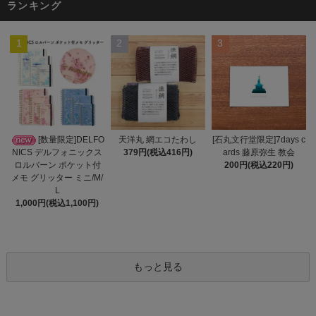
ランキング
1
2
3
天洋丸 網エコたわし
[数量限定]DELFO
[石丸文行堂限定]7days c
379円(税込416円)
NICS デルフォニックス
ards 藤原弥生 教会
ロルバーン ポケット付
200円(税込220円)
メモ グリッター ミニ/M/
L
1,000円(税込1,100円)
もっと見る