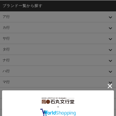
ブランド一覧から探す
ア行
カ行
サ行
タ行
ナ行
ハ行
マ行
ヤ行
ラ行
ワ行