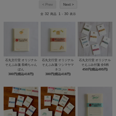
< Prev
Next >
32
1
30
全
商品
-
表示
石丸文行堂 オリジナル
石丸文行堂 オリジナル
石丸文行堂 オリジナル
そえぶみ箋 長崎ちゃん
そえぶみ箋 ツシマヤマ
そえぶみ付箋 全6柄
ぽん
ネコ
450円(税込495円)
380円(税込418円)
380円(税込418円)