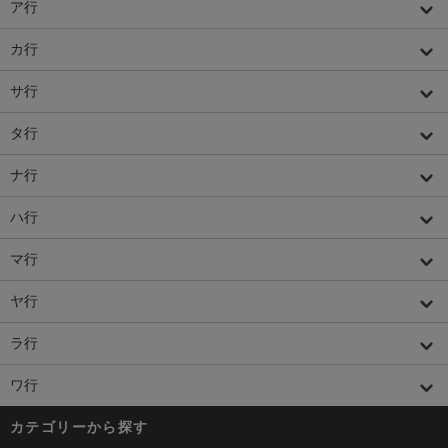
ア行
カ行
サ行
タ行
ナ行
ハ行
マ行
ヤ行
ラ行
ワ行
カテゴリーから探す