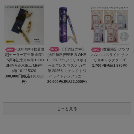
【予約販売中】
[送料無料][数量限
[数量限定]クツワ
[送料無料]FERRIS WHE
定]セーラー万年筆 創業1
ハンココスライド サン
EL PRESS フェリスホイ
15周年記念万年筆 HIRO
リオキャラクターズ
ールプレス マスク 万年
SHIMA 寄木細工 MF(中
1,700円(税込1,870円)
筆 2026リミテッド トワ
細) 101115320
イライトシンフォニー
300,000円(税込330,000
20,000円(税込22,000円)
円)
もっと見る