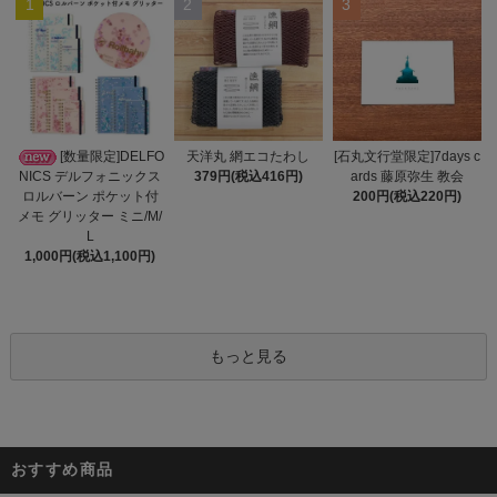
1
2
3
天洋丸 網エコたわし
[数量限定]DELFO
[石丸文行堂限定]7days c
379円(税込416円)
NICS デルフォニックス
ards 藤原弥生 教会
ロルバーン ポケット付
200円(税込220円)
メモ グリッター ミニ/M/
L
1,000円(税込1,100円)
もっと見る
おすすめ商品