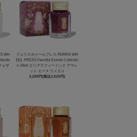
S WH
フェリスホイールプレス FERRIS WH
lectio
EEL PRESS Fanciful Events Collectio
 フェザ
n 28ml カリグラフィーインク アマレ
ット エース ラメ入り
3,200円(税込3,520円)