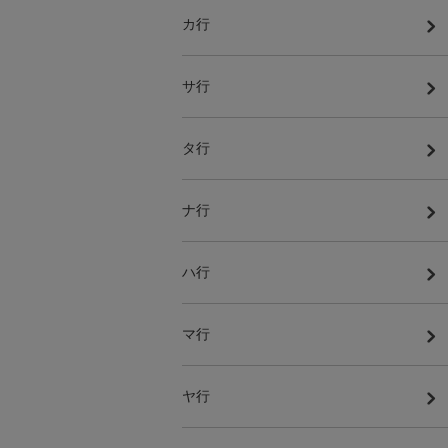
カ行
サ行
タ行
ナ行
ハ行
マ行
ヤ行