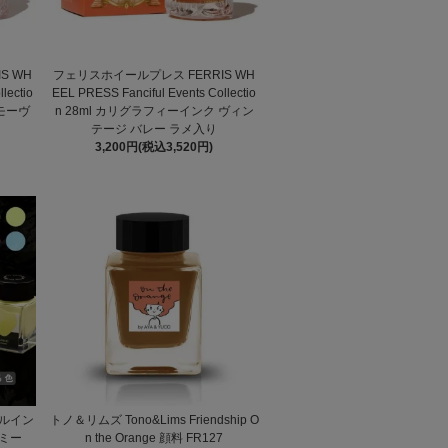
S WH
フェリスホイールプレス FERRIS WH
lectio
EEL PRESS Fanciful Events Collectio
 モーヴ
n 28ml カリグラフィーインク ヴィン
テージ バレー ラメ入り
3,200円(税込3,520円)
ルイン
トノ＆リムズ Tono&Lims Friendship O
ーミー
n the Orange 顔料 FR127