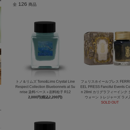
126
全
商品
トノ＆リムズ Tono&Lims Crystal Line
フェリスホイールプレス FERRI
Respect Collection Bluebonnets at Su
EEL PRESS Fanciful Events Col
nrise 染料ベース＋顔料粒子 R12
n 28ml カリグラフィーインク
2,000円(税込2,200円)
ウォーン トレジャーズ ラメ
SOLD OUT