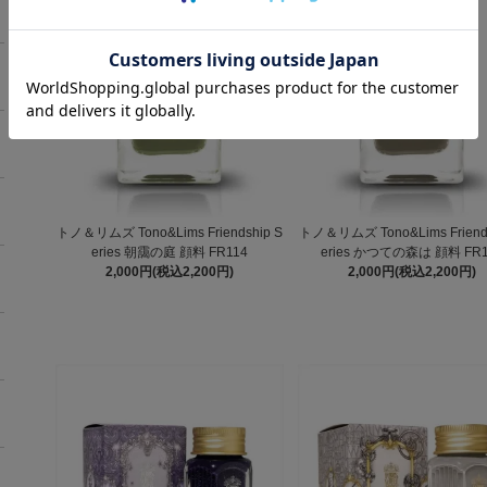
トノ＆リムズ Tono&Lims Friendship S
トノ＆リムズ Tono&Lims Friends
eries 朝靄の庭 顔料 FR114
eries かつての森は 顔料 FR1
2,000円(税込2,200円)
2,000円(税込2,200円)