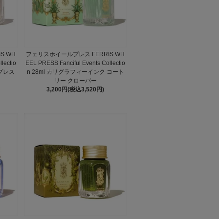
S WH
フェリスホイールプレス FERRIS WH
lectio
EEL PRESS Fanciful Events Collectio
 プレス
n 28ml カリグラフィーインク コート
リー クローバー
3,200円(税込3,520円)