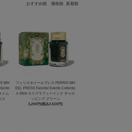
おすすめ順
価格順
新着順
S WH
フェリスホイールプレス FERRIS WH
lectio
EEL PRESS Fanciful Events Collectio
 タイム
n 28ml カリグラフィーインク ギャロ
入り
ッピング グリーン
3,200円(税込3,520円)