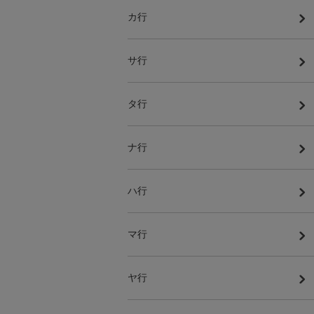
カ行
サ行
タ行
ナ行
ハ行
マ行
ヤ行