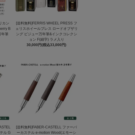
ペリカン
[送料無料]FERRIS WHEEL PRESS フ
rry B
ェリスホイールプレス ロードオブザリ
 万年筆
ング ビジュー万年筆&インクコレクシ
ョン F(細字) ラメ入り
30,000円(税込33,000円)
ASTEL
[送料無料]FABER-CASTELL ファーバ
テル G
ーカステル e-motion Wood(エモーシ