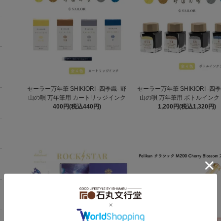
セーラー万年筆 SHIKIORI -四季織- 野
セーラー万年筆 SHIKIORI -四季
山の唄 万年筆用 カートリッジインク
山の唄 万年筆用 ボトルインク 2
400円(税込440円)
1,200円(税込1,320円)