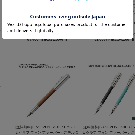
[送料無料]Esterbrook エスターブルッ
[送料無料][数量限定]Pelikan 
ク ×Ferris Wheel Press コラボ Estie
特別生産品 クラシック M200 Che
(エスティー) Rockstar(ロックスター)
lossom(チェリーブロッサム)
65,000円(税込71,500円)
31,000円(税込34,100円)
[送料無料]GRAF VON FABER-CASTEL
[送料無料]GRAF VON FABER-C
L グラフ フォン ファーバーカステル C
L グラフ フォン ファーバーカス