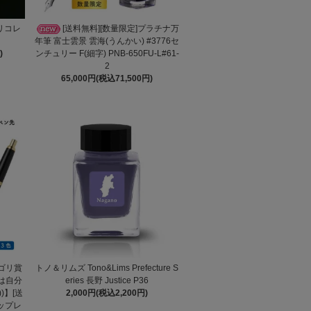
カリコレ
[送料無料][数量限定]プラチナ万
年筆 富士雲景 雲海(うんかい) #3776セ
)
ンチュリー F(細字) PNB-650FU-L#61-
2
65,000円(税込71,500円)
テゴリ賞
トノ＆リムズ Tono&Lims Prefecture S
とは自分
eries 長野 Justice P36
)】[送
2,000円(税込2,200円)
ップレ