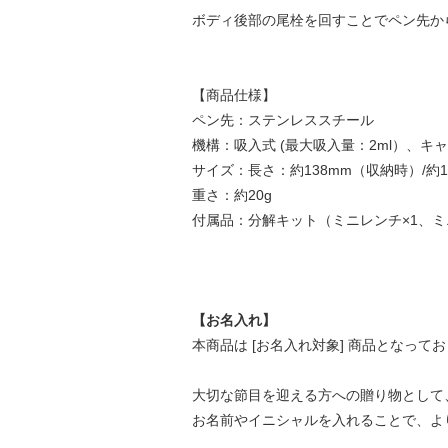
ボディ後部の尾栓を回すことでペン先か
【商品仕様】
ペン先：ステンレススチール
機構：吸入式 (最大吸入量：2ml）、キ
サイズ：長さ：約138mm（収納時）/約1
重さ：約20g
付属品：分解キット（ミニレンチ×1、ミ
【お名入れ】
本商品は [お名入れ対象] 商品となって
大切な節目を迎える方への贈り物として
お名前やイニシャルを入れることで、よ