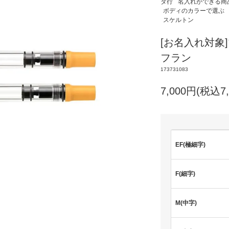
タ行
名入れができる商
ボディのカラーで選ぶ
スケルトン
[お名入れ対象]
フラン
173731083
7,000円(税込7,
EF(極細字)
F(細字)
M(中字)