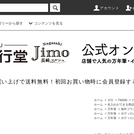
アカウント
ゴリーから探す
コンテンツを見る
のお買い上げで送料無料！初回お買い物時に会員登録す
ホーム
>
タ行
>
TWSBI 
ホーム
>
名入れができる商
ホーム
>
万年筆
>
海外ブラ
ホーム
>
万年筆
>
ボディの
ホーム
>
万年筆
>
ボディの