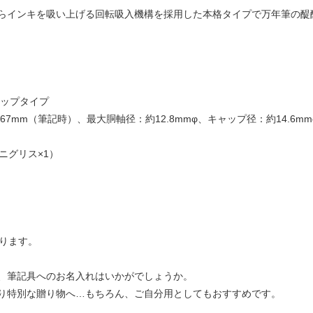
らインキを吸い上げる回転吸入機構を採用した本格タイプで万年筆の醍
ャップタイプ
67mm（筆記時）、最大胴軸径：約12.8mmφ、キャップ径：約14.6
ニグリス×1）
おります。
、筆記具へのお名入れはいかがでしょうか。
り特別な贈り物へ…もちろん、ご自分用としてもおすすめです。