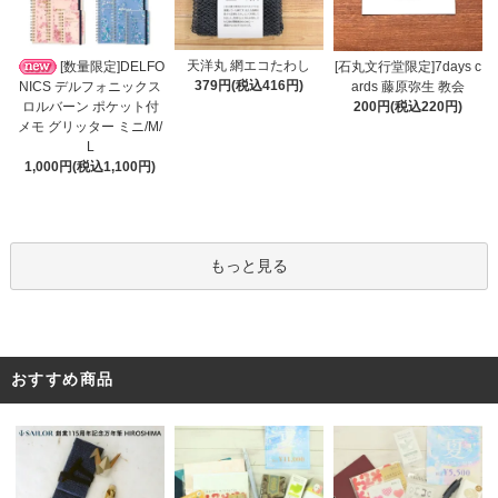
天洋丸 網エコたわし
[数量限定]DELFO
[石丸文行堂限定]7days c
379円(税込416円)
NICS デルフォニックス
ards 藤原弥生 教会
ロルバーン ポケット付
200円(税込220円)
メモ グリッター ミニ/M/
L
1,000円(税込1,100円)
もっと見る
おすすめ商品