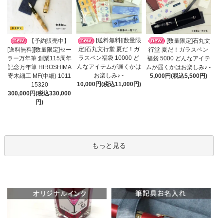
[送料無料][数量限
【予約販売中】
[数量限定]石丸文
定]石丸文行堂 夏だ！ガ
[送料無料][数量限定]セー
行堂 夏だ！ガラスペン
ラスペン福袋 10000 ど
ラー万年筆 創業115周年
福袋 5000 どんなアイテ
んなアイテムが届くかは
記念万年筆 HIROSHIMA
ムが届くかはお楽しみ♪ -
お楽しみ♪ -
寄木細工 MF(中細) 1011
5,000円(税込5,500円)
10,000円(税込11,000円)
15320
300,000円(税込330,000
円)
もっと見る