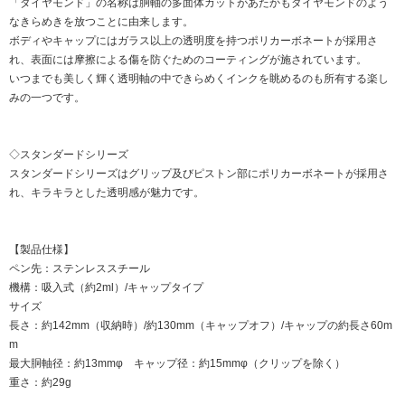
「ダイヤモンド」の名称は胴軸の多面体カットがあたかもダイヤモンドのよう
なきらめきを放つことに由来します。
ボディやキャップにはガラス以上の透明度を持つポリカーボネートが採用さ
れ、表面には摩擦による傷を防ぐためのコーティングが施されています。
いつまでも美しく輝く透明軸の中できらめくインクを眺めるのも所有する楽し
みの一つです。
◇スタンダードシリーズ
スタンダードシリーズはグリップ及びピストン部にポリカーボネートが採用さ
れ、キラキラとした透明感が魅力です。
【製品仕様】
ペン先：ステンレススチール
機構：吸入式（約2ml）/キャップタイプ
サイズ
長さ：約142mm（収納時）/約130mm（キャップオフ）/キャップの約長さ60m
m
最大胴軸径：約13mmφ キャップ径：約15mmφ（クリップを除く）
重さ：約29g