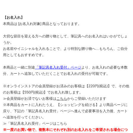
【お名入れ】
本商品は [お名入れ対象] 商品となっております。
大切な節目を迎える方への贈り物として、筆記具へのお名入れはいかがでしょ
うか。
お名前やイニシャルを入れることで、より特別な贈り物へ…もちろん、ご自分
用としてもおすすめです。
本商品と一緒に別途
「筆記具名入れ受付」ページ
より、お名入れの必要な本数
分、カートへ追加していただくことでお名入れの受付が可能です。
※オンラインストアの会員登録がお済みのお客様は【220円(税込)】で、その他
のお客様は【550円(税込)】でお名入れ致します。
≫会員登録がお済でないお客様は
こちら
からご登録いただけます
※本商品をカートに入れたうえ、【ショッピングを続ける】より商品ページに
戻り、下記の
「筆記具名入れ受付」ページ
へ進んで必要事項を入力後、カート
へ追加を行ってください。
≫「筆記具名入れ受付」ページはこちら
※一度のお買い物で、複数本にそれぞれ別のお名入れをご希望される場合につ