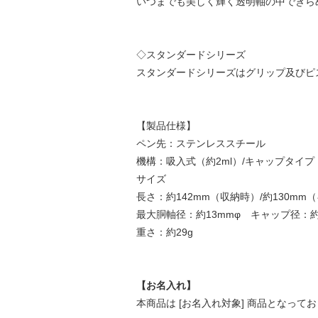
いつまでも美しく輝く透明軸の中できら
◇スタンダードシリーズ
スタンダードシリーズはグリップ及びピ
【製品仕様】
ペン先：ステンレススチール
機構：吸入式（約2ml）/キャップタイプ
サイズ
長さ：約142mm（収納時）/約130mm
最大胴軸径：約13mmφ キャップ径：約
重さ：約29g
【お名入れ】
本商品は [お名入れ対象] 商品となって