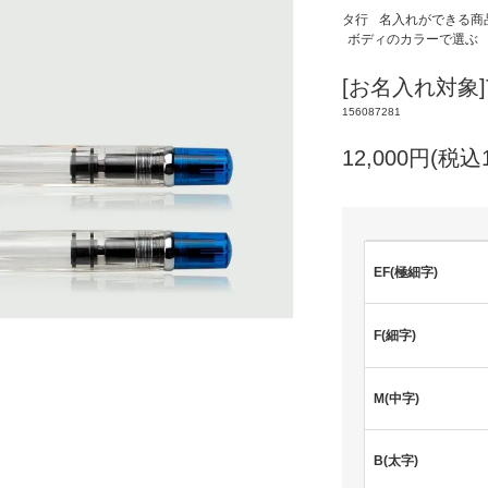
タ行
名入れができる商
ボディのカラーで選ぶ
[お名入れ対象]T
156087281
12,000円(税込1
EF(極細字)
F(細字)
M(中字)
B(太字)