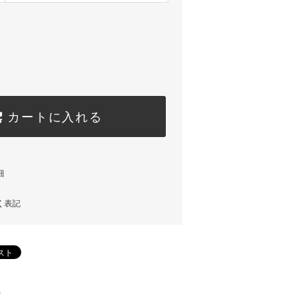
カートに入れる
細
く表記
)