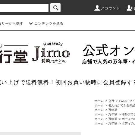
アカウント
ゴリーから探す
コンテンツを見る
のお買い上げで送料無料！初回お買い物時に会員登録す
ホーム
>
タ行
>
TWSBI 
ホーム
>
名入れができる商
ホーム
>
万年筆
ホーム
>
万年筆
>
海外ブラ
ホーム
>
万年筆
>
ボディの
ホーム
>
万年筆
>
ボディの