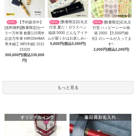
[数量限定]石丸文
【予約販売中】
[数量限定]石丸文
行堂 夏だ！ガラスペン
[送料無料][数量限定]セー
行堂 ハッピーシール福
福袋 5000 どんなアイテ
ラー万年筆 創業115周年
袋 2000 【5,500円相
ムが届くかはお楽しみ♪ -
記念万年筆 HIROSHIMA
当】のシールが入ってま
5,000円(税込5,500円)
寄木細工 MF(中細) 1011
す! -
15320
2,000円(税込2,200円)
300,000円(税込330,000
円)
もっと見る