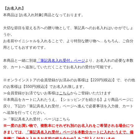
【お名入れ】
本商品は [お名入れ対象] 商品となっております。
大切な節目を迎える方への贈り物として、筆記具へのお名入れはいかがでしょ
うか。
お名前やイニシャルを入れることで、より特別な贈り物へ…もちろん、ご自分
用としてもおすすめです。
本商品と一緒に別途
「筆記具名入れ受付」ページ
より、お名入れの必要な本数
分、カートへ追加していただくことでお名入れの受付が可能です。
※オンラインストアの会員登録がお済みのお客様は【220円(税込)】で、その他
のお客様は【550円(税込)】でお名入れ致します。
≫会員登録がお済でないお客様は
こちら
からご登録いただけます
※本商品をカートに入れたうえ、【ショッピングを続ける】より商品ページに
戻り、下記の
「筆記具名入れ受付」ページ
へ進んで必要事項を入力後、カート
へ追加を行ってください。
≫「筆記具名入れ受付」ページはこちら
※一度のお買い物で、複数本にそれぞれ別のお名入れをご希望される場合につ
きましては、
「筆記具名入れ受付」ページを本数分カートに入れたうえで、備
考欄に【軸色と入れるお名前の組み合わせ】をご記入くださいませ。