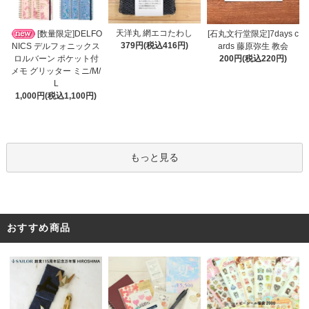
天洋丸 網エコたわし
[数量限定]DELFO
[石丸文行堂限定]7days c
379円(税込416円)
NICS デルフォニックス
ards 藤原弥生 教会
ロルバーン ポケット付
200円(税込220円)
メモ グリッター ミニ/M/
L
1,000円(税込1,100円)
もっと見る
おすすめ商品