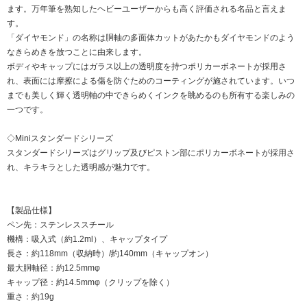
ます。万年筆を熟知したヘビーユーザーからも高く評価される名品と言えま
す。
「ダイヤモンド」の名称は胴軸の多面体カットがあたかもダイヤモンドのよう
なきらめきを放つことに由来します。
ボディやキャップにはガラス以上の透明度を持つポリカーボネートが採用さ
れ、表面には摩擦による傷を防ぐためのコーティングが施されています。いつ
までも美しく輝く透明軸の中できらめくインクを眺めるのも所有する楽しみの
一つです。
◇Miniスタンダードシリーズ
スタンダードシリーズはグリップ及びピストン部にポリカーボネートが採用さ
れ、キラキラとした透明感が魅力です。
【製品仕様】
ペン先：ステンレススチール
機構：吸入式（約1.2ml）、キャップタイプ
長さ：約118mm（収納時）/約140mm（キャップオン）
最大胴軸径：約12.5mmφ
キャップ径：約14.5mmφ（クリップを除く）
重さ：約19g