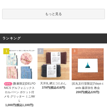
もっと見る
ランキング
1
2
3
天洋丸 網エコたわし
[数量限定]DELFO
[石丸文行堂限定]7days c
379円(税込416円)
NICS デルフォニックス
ards 藤原弥生 教会
ロルバーン ポケット付
200円(税込220円)
メモ グリッター ミニ/M/
L
1,000円(税込1,100円)