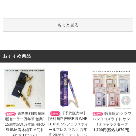
もっと見る
おすすめ商品
【予約販売中】
[送料無料][数量限
[数量限定]クツワ
[送料無料]FERRIS WHE
定]セーラー万年筆 創業1
ハンココスライド サン
EL PRESS フェリスホイ
15周年記念万年筆 HIRO
リオキャラクターズ
ールプレス マスク 万年
SHIMA 寄木細工 MF(中
1,700円(税込1,870円)
筆 2026リミテッド トワ
細) 101115320