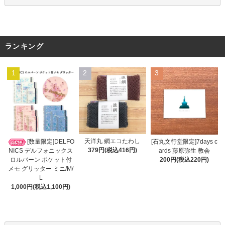
ランキング
1
2
3
天洋丸 網エコたわし
[数量限定]DELFO
[石丸文行堂限定]7days c
379円(税込416円)
NICS デルフォニックス
ards 藤原弥生 教会
ロルバーン ポケット付
200円(税込220円)
メモ グリッター ミニ/M/
L
1,000円(税込1,100円)