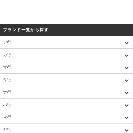
ブランド一覧から探す
ア行
カ行
サ行
タ行
ナ行
ハ行
マ行
ヤ行