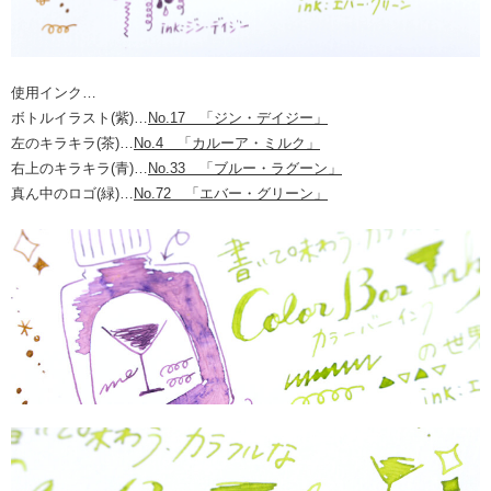
使用インク…
ボトルイラスト(紫)…
No.17 「ジン・デイジー」
左のキラキラ(茶)…
No.4 「カルーア・ミルク」
右上のキラキラ(青)…
No.33 「ブルー・ラグーン」
真ん中のロゴ(緑)…
No.72 「エバー・グリーン」