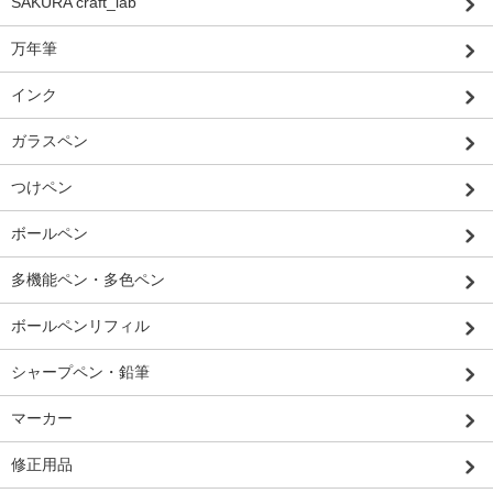
SAKURA craft_lab
万年筆
インク
ガラスペン
つけペン
ボールペン
多機能ペン・多色ペン
ボールペンリフィル
シャープペン・鉛筆
マーカー
修正用品