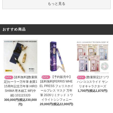
もっと見る
おすすめ商品
【予約販売中】
[送料無料][数量限
[数量限定]クツワ
[送料無料]FERRIS WHE
定]セーラー万年筆 創業1
ハンココスライド サン
EL PRESS フェリスホイ
15周年記念万年筆 HIRO
リオキャラクターズ
ールプレス マスク 万年
SHIMA 寄木細工 MF(中
1,700円(税込1,870円)
筆 2026リミテッド トワ
細) 101115320
イライトシンフォニー
300,000円(税込330,000
20,000円(税込22,000円)
円)