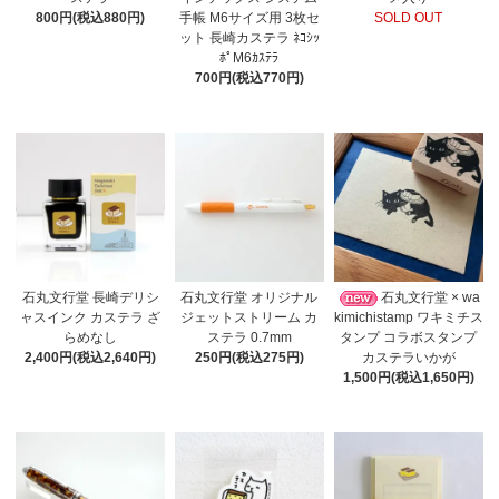
800円(税込880円)
手帳 M6サイズ用 3枚セ
SOLD OUT
ット 長崎カステラ ﾈｺｼｯ
ﾎﾟM6ｶｽﾃﾗ
700円(税込770円)
石丸文行堂 長崎デリシ
石丸文行堂 オリジナル
石丸文行堂 × wa
ャスインク カステラ ざ
ジェットストリーム カ
kimichistamp ワキミチス
らめなし
ステラ 0.7mm
タンプ コラボスタンプ
2,400円(税込2,640円)
250円(税込275円)
カステラいかが
1,500円(税込1,650円)