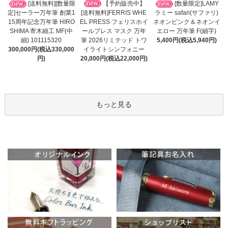
【予約販売中】
[送料無料][数量限
[数量限定]LAMY
[送料無料]FERRIS WHE
定]セーラー万年筆 創業1
ラミー safari(サファリ)
EL PRESS フェリスホイ
15周年記念万年筆 HIRO
ネオンピンク＆ネオンイ
ールプレス マスク 万年
SHIMA 寄木細工 MF(中
エロー 万年筆 F(細字)
筆 2026リミテッド トワ
細) 101115320
5,400円(税込5,940円)
イライトシンフォニー
300,000円(税込330,000
20,000円(税込22,000円)
円)
もっと見る