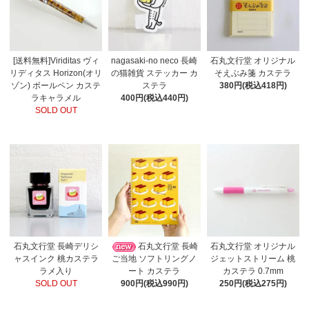
[送料無料]Viriditas ヴィ
nagasaki-no neco 長崎
石丸文行堂 オリジナル
リディタス Horizon(オリ
の猫雑貨 ステッカー カ
そえぶみ箋 カステラ
ゾン) ボールペン カステ
ステラ
380円(税込418円)
ラキャラメル
400円(税込440円)
SOLD OUT
石丸文行堂 長崎デリシ
石丸文行堂 長崎
石丸文行堂 オリジナル
ャスインク 桃カステラ
ご当地 ソフトリングノ
ジェットストリーム 桃
ラメ入り
ート カステラ
カステラ 0.7mm
SOLD OUT
900円(税込990円)
250円(税込275円)