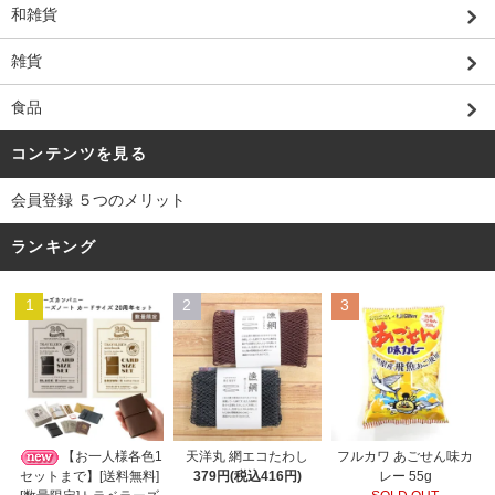
和雑貨
雑貨
食品
コンテンツを見る
会員登録 ５つのメリット
ランキング
1
2
3
天洋丸 網エコたわし
【お一人様各色1
フルカワ あごせん味カ
379円(税込416円)
セットまで】[送料無料]
レー 55g