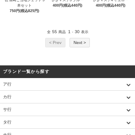
色 長崎ご当地ジェット 3
さきマステ3 ブルー
さきマステ4 イエロー
本セット
400円(税込440円)
400円(税込440円)
750円(税込825円)
55
1
30
全
商品
-
表示
< Prev
Next >
ブランド一覧から探す
ア行
カ行
サ行
タ行
ナ行