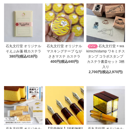
石丸文行堂 オリジナル
石丸文行堂 オリジナル
石丸文行堂 × wa
そえぶみ箋 桃カステラ
マスキングテープ なが
kimichistamp ワキミチス
380円(税込418円)
さきマステ カステラ
タンプ コラボスタンプ
400円(税込440円)
カステラ書斎セット 3柄
入り
2,700円(税込2,970円)
石丸文行堂 オリジナル
【完売御礼】[送料無料]
石丸文行堂 オリジナル