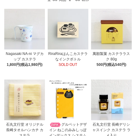
Nagasaki NA-ni マグカ
RiraRiraはんこカステラ
萬順製菓 カステララス
ップ カステラ
なインクボトル
ク 80g
1,800円(税込1,980円)
SOLD OUT
500円(税込540円)
石丸文行堂 オリジナル
グルペットデザ
石丸文行堂 長崎デリシ
長崎タオルハンカチ カ
イン ねこのみみしっぽ
ャスインク カステラ ラ
ステラ
インデックス システム
メ入り