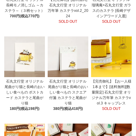
長崎モノ消しゴム ～カ
石丸文行堂 オリジナル
瑠璃庵×石丸文行堂 ガラ
ステラ～（３柄セット）
万年筆 カステラvol.2_20
スのカステラ [長崎デザ
700円(税込770円)
24
インアワード入選]
SOLD OUT
SOLD OUT
石丸文行堂 オリジナル
石丸文行堂 オリジナル
【完売御礼】【お一人様
尾曲がり猫と長崎のおい
尾曲がり猫と長崎のおい
1本まで】[送料無料][数
しい食べもの ポストカ
しい食べもの スクエア
量限定] 石丸文行堂 オリ
ード カステラと尾曲が
付箋 カステラと尾曲が
ジナル万年筆 カステラv
り猫
り猫
ol.3 キャップレス
180円(税込198円)
380円(税込418円)
SOLD OUT