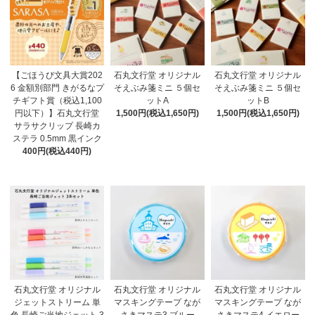
【ごほうび文具大賞202
石丸文行堂 オリジナル
石丸文行堂 オリジナル
6 金額別部門 きがるなプ
そえぶみ箋ミニ ５個セ
そえぶみ箋ミニ ５個セ
チギフト賞（税込1,100
ットA
ットB
円以下）】石丸文行堂
1,500円(税込1,650円)
1,500円(税込1,650円)
サラサクリップ 長崎カ
ステラ 0.5mm 黒インク
400円(税込440円)
石丸文行堂 オリジナル
石丸文行堂 オリジナル
石丸文行堂 オリジナル
ジェットストリーム 単
マスキングテープ なが
マスキングテープ なが