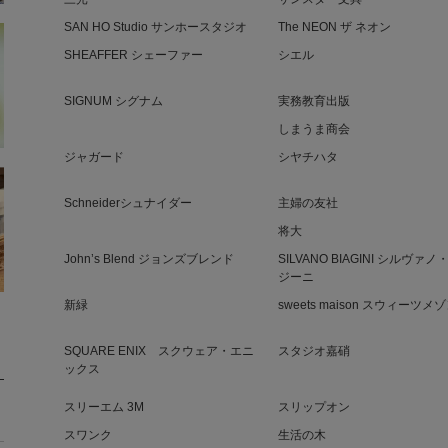
SAN HO Studio サンホースタジオ
The NEON ザ ネオン
SHEAFFER シェーファー
シエル
SIGNUM シグナム
実務教育出版
しまうま商会
ジャガード
シヤチハタ
Schneiderシュナイダー
主婦の友社
将大
John’s Blend ジョンズブレンド
SILVANO BIAGINI シルヴァ
ジーニ
新緑
sweets maison スウィーツメ
SQUARE ENIX スクウェア・エニ
スタジオ嘉硝
ックス
スリーエム 3M
スリップオン
スワンク
生活の木