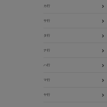
カ行
サ行
タ行
ナ行
ハ行
マ行
ヤ行