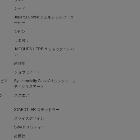
シード
Jerjertu Coffee ジェルジェルツーコ
ーヒー
シピン
しまおう
JACQUES HERBIN ジャックエルバ
ン
尚雅堂
ショウワノート
ノ・ビア
Synchronicity Glass Art シンクロニシ
ティグラスアート
ゾン
スクエア
STAEDTLER ステッドラー
スライスデザイン
SWATi スワティー
星燈社