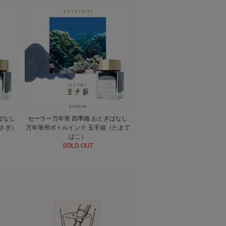
ばなし
セーラー万年筆 四季織 おとぎばなし
さぎ）
万年筆用ボトルインク 玉手箱（たまて
ばこ）
SOLD OUT