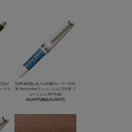
限定]ゼ
[送料無料][お名入れ対象]セーラー万年
ザーブラ
筆 Rencontre(ランコントル) 万年筆 ブ
ルーシエル MF(中細)
40,000円(税込44,000円)