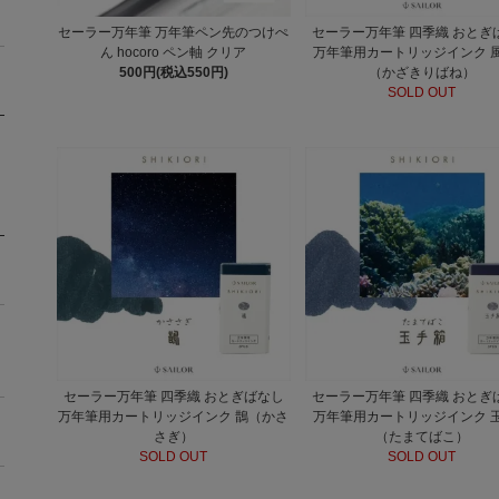
セーラー万年筆 万年筆ペン先のつけぺ
セーラー万年筆 四季織 おとぎ
ん hocoro ペン軸 クリア
万年筆用カートリッジインク 
500円(税込550円)
（かざきりばね）
SOLD OUT
セーラー万年筆 四季織 おとぎばなし
セーラー万年筆 四季織 おとぎ
万年筆用カートリッジインク 鵲（かさ
万年筆用カートリッジインク 
さぎ）
（たまてばこ）
SOLD OUT
SOLD OUT