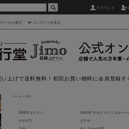
アカウント
ゴリーから探す
コンテンツを見る
のお買い上げで送料無料！初回お買い物時に会員登録す
ホーム
>
サ行
SAIEN サイエン
SAKAE サカエ テクニカルペ
ササガワ
ささや
三光
サンスター文具