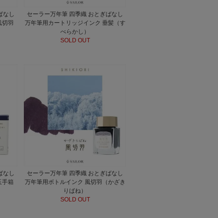
ばなし
セーラー万年筆 四季織 おとぎばなし
風切羽
万年筆用カートリッジインク 垂髪（す
べらかし）
SOLD OUT
ばなし
セーラー万年筆 四季織 おとぎばなし
玉手箱
万年筆用ボトルインク 風切羽（かざき
りばね）
SOLD OUT