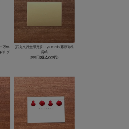
ラー万年
[石丸文行堂限定]7days cards 藤原弥生
万年筆 グ
長崎
200円(税込220円)