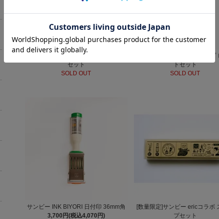
サンビー INK BIYORI スタンプ 化学系
サンビー INK BIYORI スタンプ
セット
トセット
SOLD OUT
SOLD OUT
サンビー INK BIYORI 日付印 36mm角
[数量限定]サンビー ericコラボ
3,700円(税込4,070円)
プセット