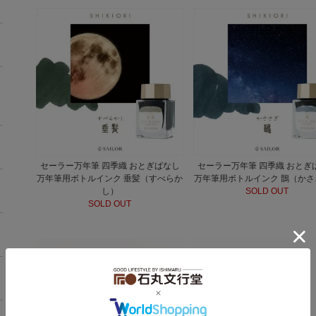
セーラー万年筆 四季織 おとぎばなし
セーラー万年筆 四季織 おとぎ
万年筆用ボトルインク 垂髪（すべらか
万年筆用ボトルインク 鵲（かさ
し）
SOLD OUT
SOLD OUT