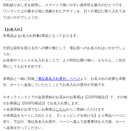
回転繰り出し式を採用し、スマートで使いやすい操作性も魅力のひとつです。
ワンランク上の書き心地と洗練されたデザインを、日々の筆記に取り入れてみ
てはいかがでしょうか。
【お名入れ】
本商品は [お名入れ対象] 商品となっております。
大切な節目を迎える方への贈り物として、筆記具へのお名入れはいかがでしょ
うか。
お名前やイニシャルを入れることで、より特別な贈り物へ…もちろん、ご自分
用としてもおすすめです。
本商品と一緒に別途
「筆記具名入れ受付」ページ
より、お名入れの必要な本数
分、カートへ追加していただくことでお名入れの受付が可能です。
※オンラインストアの会員登録がお済みのお客様は【220円(税込)】で、その他
のお客様は【550円(税込)】でお名入れ致します。
≫会員登録がお済でないお客様は
こちら
からご登録いただけます
※本商品をカートに入れたうえ、【ショッピングを続ける】より商品ページに
戻り、下記の
「筆記具名入れ受付」ページ
へ進んで必要事項を入力後、カート
へ追加を行ってください。