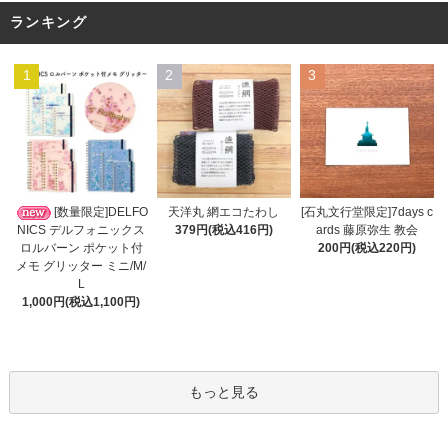
ランキング
1
2
3
天洋丸 網エコたわし
[数量限定]DELFO
[石丸文行堂限定]7days c
379円(税込416円)
NICS デルフォニックス
ards 藤原弥生 教会
ロルバーン ポケット付
200円(税込220円)
メモ グリッター ミニ/M/
L
1,000円(税込1,100円)
もっと見る