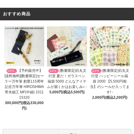
おすすめ商品
[数量限定]石丸文
【予約販売中】
[数量限定]石丸文
行堂 夏だ！ガラスペン
[送料無料][数量限定]セー
行堂 ハッピーシール福
福袋 5000 どんなアイテ
ラー万年筆 創業115周年
袋 2000 【5,500円相
ムが届くかはお楽しみ♪ -
記念万年筆 HIROSHIMA
当】のシールが入ってま
5,000円(税込5,500円)
寄木細工 MF(中細) 1011
す! -
15320
2,000円(税込2,200円)
300,000円(税込330,000
円)