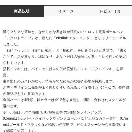
商品説明
イメージ
レビュー(0)
濃くクリアな筆跡と、なめらかな書き味が評判のパイロット定番ボールペン
「アクロドライブ」が、新たに「eterlink エターリンク 」としてリニューアル
しました。
「eterlink」とは「eternal 永遠 」と「link 絆 」を組み合わせた造語で、「書く
ことで、点が連なり、線になり、あなただけの物語になる」という想いが込め
られています。
搭載インキには、パイロット独自の低粘度油性インキ「アクロインキ」を採
用。
書き出しのカスレがなく、滑らかでなめらかな書き心地が持続します。
ボディデザインは先端が太く握りやすい流れるような雫(しずく)形状で、長時間
の筆記でも手に馴染みます。
金属パーツは4種類、軸カラーは全12色を展開し、個性に合わせたスタイルが
選べます。
ボール径は0.5mm 極細 と0.7mm 細字 の2種類をラインアップ。
0.5mmはシルバー・ライラックやピンクゴールドなど上品なカラー展開、0.7m
mはゴールド・ブラックなど幅広い色展開で、ビジネスシーンから日常使いま
で幅広く対応します。