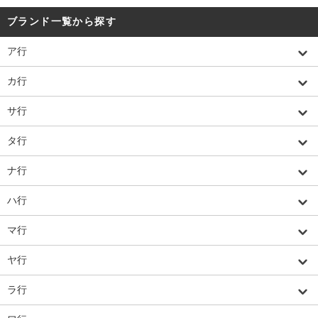
ブランド一覧から探す
ア行
カ行
サ行
タ行
ナ行
ハ行
マ行
ヤ行
ラ行