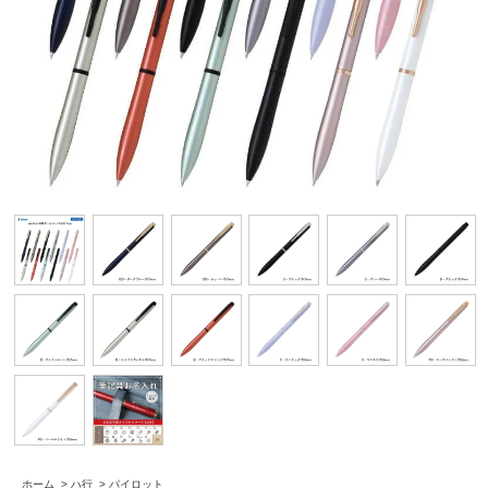
ホーム
>
ハ行
>
パイロット