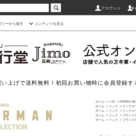
アカウント
ゴリーから探す
コンテンツを見る
のお買い上げで送料無料！初回お買い物時に会員登録す
ホーム
>
ハ行
>
FERRIS 
ホーム
>
インク
>
インクカ
ホーム
>
インク
>
インクカ
ホーム
>
インク
>
ブランド
ホーム
>
インク
>
ブランド