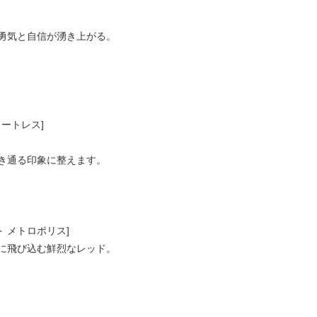
勇気と自信が湧き上がる。
ォートレス]
き通る印象に整えます。
ット メトロポリス]
に飛び込む鮮烈なレッド。