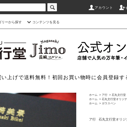
アカウント
ゴリーから探す
コンテンツを見る
のお買い上げで送料無料！初回お買い物時に会員登録す
ホーム
>
ア行
>
石丸文行堂
ホーム
>
石丸文行堂オリジ
ホーム
>
ガラスペン
ア行
石丸文行堂オリジ