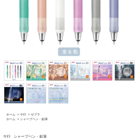
ホーム
>
サ行
>
ゼブラ
ホーム
>
シャープペン・鉛筆
サ行
シャープペン・鉛筆