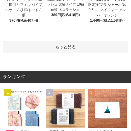
ッシュ 太幅タイプ 10m
手帳用 リフィル バイブ
限定]ゼブラ シャーボNu
m幅 ネコラッシュ
ルサイズ 横罫/ドット方
0.5mm ネイチャー アン
380円(税込418円)
眼
バーオレンジ
370円(税込407円)
1,440円(税込1,584円)
もっと見る
ランキング
1
2
3