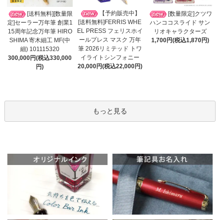
【予約販売中】
[送料無料][数量限
[数量限定]クツワ
[送料無料]FERRIS WHE
定]セーラー万年筆 創業1
ハンココスライド サン
EL PRESS フェリスホイ
15周年記念万年筆 HIRO
リオキャラクターズ
ールプレス マスク 万年
SHIMA 寄木細工 MF(中
1,700円(税込1,870円)
筆 2026リミテッド トワ
細) 101115320
イライトシンフォニー
300,000円(税込330,000
20,000円(税込22,000円)
円)
もっと見る