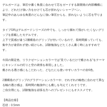
デルガードは、筆圧や書く角度に合わせて芯をガードする新開発の内部機構に
より、どれだけ強い力をかけても芯が折れないシャープペン。
筆記中のあらゆる角度のどんなに強い筆圧からも、折れないように芯を守りま
す。
タイプGRはデルガードシリーズの中でも、しっかり握れて指がいたくないグリ
ップを搭載したモデルです。
上下で質感が違う2層構造のグリップが付いているので、長時間握っていても、
集中力が途切れず使い続けられ、試験勉強などたくさん書く時におすすめで
す。
今回の限定色、リラクゼーションカラーでは"見ているだけで癒される"をテーマ
にキャンドルの灯りと空の表情を表現しました。
癒される透け感にもこだわった、どなたにも使いやすいカラーの全6色。
2層構造のグリップのグラデーションカラーや、それぞれの軸色に合わせて異な
る軸の透け感は、長時間の勉強中にも癒しを与えてくれそうです。
ご自分用にも、試験勉強を頑張る方へのプレゼントにもオススメです。
【商品仕様】
芯径：0.5mm