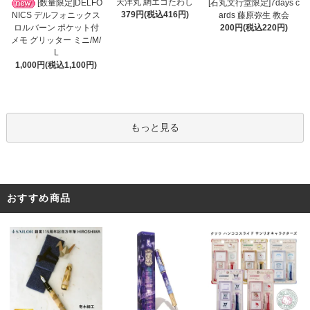
天洋丸 網エコたわし
[数量限定]DELFO
[石丸文行堂限定]7days c
379円(税込416円)
NICS デルフォニックス
ards 藤原弥生 教会
ロルバーン ポケット付
200円(税込220円)
メモ グリッター ミニ/M/
L
1,000円(税込1,100円)
もっと見る
おすすめ商品