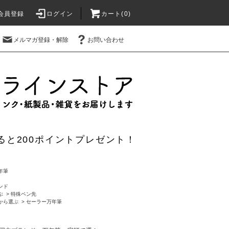
会員登録
ログイン
カート(0)
メルマガ登録・解除
お問い合わせ
ると200ポイントプレゼント！
年筆
ンド
ぶ
>
特殊ペン先
から選ぶ
>
セーラー万年筆