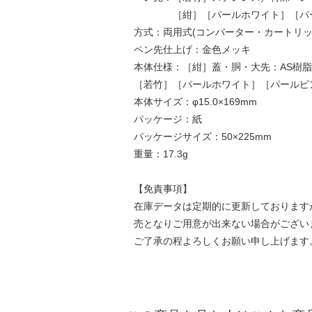
［紺］［パールホワイト］［パールピ
方式：両用式(コンバーター・カートリッ
ペン先仕上げ：金色メッキ
本体仕様：［紺］蓋・胴・大先：AS樹脂
［若竹］［パールホワイト］［パールピ
本体サイズ：φ15.0×169mm
パッケージ：紙
パッケージサイズ：50×225mm
重量：17.3g
【免責事項】
在庫データは定期的に更新しております
売となりご用意が出来ない場合がござい
ご了承の程よろしくお願い申し上げます