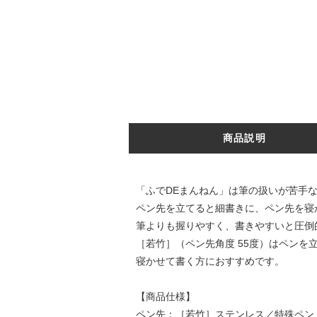
商品説明
「ふでDEまんねん」は筆の扱いが苦手
ペン先を立てると細書きに、ペン先を寝
筆よりも握りやすく、書きやすいと圧倒
［若竹］（ペン先角度 55度）はペンを
寝かせて書く方におすすめです。
【商品仕様】
ペン先：［若竹］ステンレス／特殊ペン（