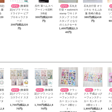
限定]
[数量限
呉竹 筆ぺんスペ
石丸文
石丸文行堂 オリ
s 藤
アーインキ顔料
ジナル そえぶみ
定]ゼブラ マイル
行堂 × wakimichi
行
会
3本組
箋 長崎の教会
ドライナー ピア
stamp ワキミチ
ソ
20
300円(税込330
380円(税込418
プロキャラクタ
スタンプ コラボ
ー
円)
円)
ーズ
スタンプ となり
9
200円(税込220
のミルクセーキ
円)
1,400円(税込1,5
40円)
量限
[数量限
[数量限
クラッ
クラッ
ハンコ
定]クツワ ハンコ
定]クツワ ハンコ
クス 平成はっぴ
クス 平成はっぴ
ク
サン
コスライド スヌ
コスライド ムー
ーフォンステッ
ーフォンステッ
ー
クタ
ーピー
ミン
カー エンジェル
カー モンチッチ
ス
1,700円(税込1,8
1,700円(税込1,8
ブルー 2柄セッ
4柄セット -
1,8
70円)
70円)
ト -
1,800円(税込1,9
1,