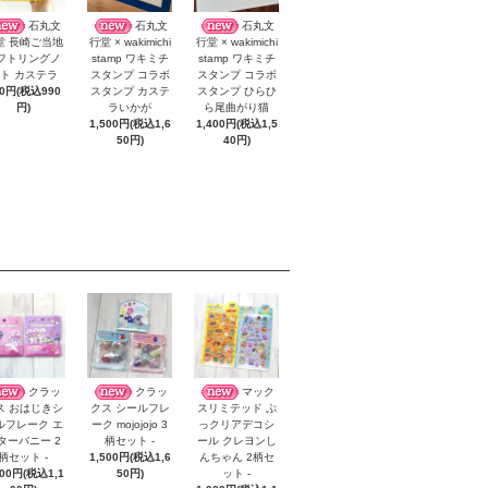
石丸文
石丸文
石丸文
堂 長崎ご当地
行堂 × wakimichi
行堂 × wakimichi
フトリングノ
stamp ワキミチ
stamp ワキミチ
ト カステラ
スタンプ コラボ
スタンプ コラボ
00円(税込990
スタンプ カステ
スタンプ ひらひ
円)
ラいかが
ら尾曲がり猫
1,500円(税込1,6
1,400円(税込1,5
50円)
40円)
クラッ
クラッ
マック
ス おはじきシ
クス シールフレ
スリミテッド ぷ
ルフレーク エ
ーク mojojojo 3
っクリアデコシ
ターバニー 2
柄セット -
ール クレヨンし
柄セット -
1,500円(税込1,6
んちゃん 2柄セ
000円(税込1,1
50円)
ット -