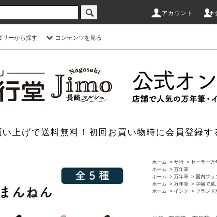
アカウント
ゴリーから探す
コンテンツを見る
のお買い上げで送料無料！初回お買い物時に会員登録す
ホーム
>
サ行
>
セーラー万
ホーム
>
万年筆
ホーム
>
万年筆
>
国内ブラ
ホーム
>
万年筆
>
字幅で選
ホーム
>
インク
>
ブランド