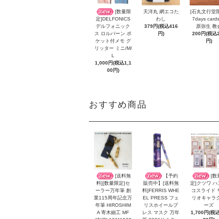
[数量限
天洋丸 網エコた
[石丸文行堂
わし
7days card
定]DELFONICS
379円(税込416
原弥生 教
デルフォニック
円)
200円(税込2
ス ロルバーン ポ
円)
ケット付メモ グ
リッター ミニ/M/
L
1,000円(税込1,1
00円)
おすすめ商品
[送料無
【予約
[数
料][数量限定]セ
販売中】[送料無
定]クツワ 
ーラー万年筆 創
料]FERRIS WHE
コスライド 
業115周年記念万
EL PRESS フェ
リオキャラ
年筆 HIROSHIM
リスホイールプ
ーズ
A 寄木細工 MF
レス マスク 万年
1,700円(税込