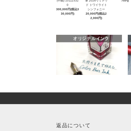
(中細) 10111532
筆 2026リミテッ
70円)
0
ド トワイライト
300,000円(税込3
シンフォニー
30,000円)
20,000円(税込2
2,000円)
返品について