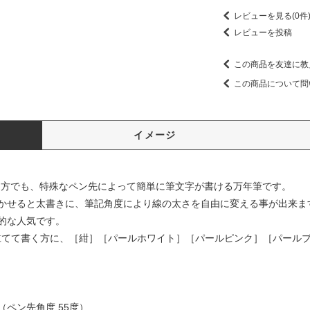
レビューを見る(0件
レビューを投稿
この商品を友達に教
この商品について問
イメージ
な方でも、特殊なペン先によって簡単に筆文字が書ける万年筆です。
かせると太書きに、筆記角度により線の太さを自由に変える事が出来ま
的な人気です。
立てて書く方に、［紺］［パールホワイト］［パールピンク］［パールブ
ペン先角度 55度）