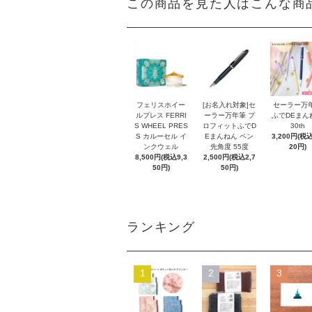
この商品を見た人はこんな商
フェリスホイー
[お名入れ対象]セ
セーラー万
ルプレス FERRI
ーラー万年筆 プ
ふでDEまん
S WHEEL PRES
ロフィットふでD
30th
S カルーセル イ
Eまんねん ペン
3,200円(税込
ンクウェル
先角度 55度
20円)
8,500円(税込9,3
2,500円(税込2,7
50円)
50円)
ランキング
1
2
3