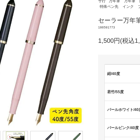
サ行
万年筆
万年筆
特殊ペン先
インク
セーラー万年筆
186591773
1,500円(税込1,
紺/40度
若竹/55度
パールホワイト/40
パールピンク/40度