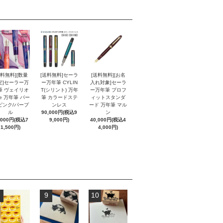
送料無料][数量
[送料無料]セーラ
[送料無料][お名
定]セーラー万
ー万年筆 CYLIN
入れ対象]セーラ
筆 ヴェイリオ
T(シリント) 万年
ー万年筆 プロフ
ne 万年筆 パー
筆 カラードステ
ィットスタンダ
ピンク/パープ
ンレス
ード 万年筆 マル
ル
90,000円(税込9
ン
,000円(税込7
9,000円)
40,000円(税込4
1,500円)
4,000円)
9
10