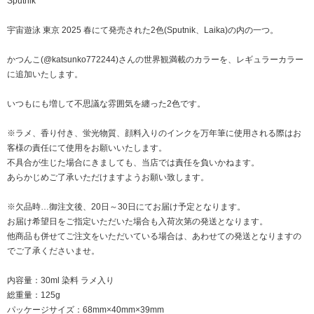
Sputnik
宇宙遊泳 東京 2025 春にて発売された2色(Sputnik、Laika)の内の一つ。
かつんこ(@katsunko772244)さんの世界観満載のカラーを、レギュラーカラー
に追加いたします。
いつもにも増して不思議な雰囲気を纏った2色です。
※ラメ、香り付き、蛍光物質、顔料入りのインクを万年筆に使用される際はお
客様の責任にて使用をお願いいたします。
不具合が生じた場合にきましても、当店では責任を負いかねます。
あらかじめご了承いただけますようお願い致します。
※欠品時…御注文後、20日～30日にてお届け予定となります。
お届け希望日をご指定いただいた場合も入荷次第の発送となります。
他商品も併せてご注文をいただいている場合は、あわせての発送となりますの
でご了承くださいませ。
内容量：30ml 染料 ラメ入り
総重量：125g
パッケージサイズ：68mm×40mm×39mm