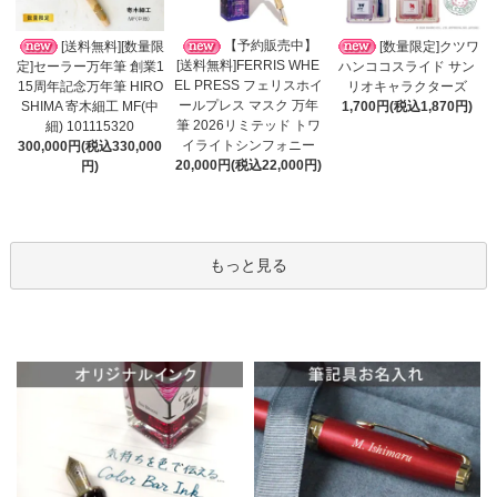
【予約販売中】
[送料無料][数量限
[数量限定]クツワ
[送料無料]FERRIS WHE
定]セーラー万年筆 創業1
ハンココスライド サン
EL PRESS フェリスホイ
15周年記念万年筆 HIRO
リオキャラクターズ
ールプレス マスク 万年
SHIMA 寄木細工 MF(中
1,700円(税込1,870円)
筆 2026リミテッド トワ
細) 101115320
イライトシンフォニー
300,000円(税込330,000
20,000円(税込22,000円)
円)
もっと見る