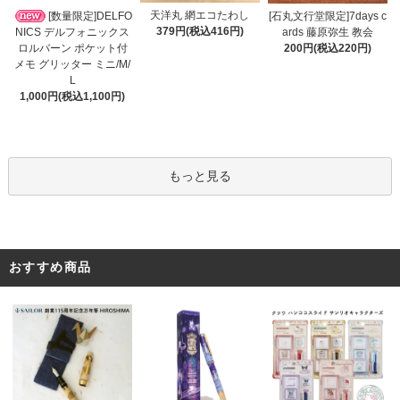
天洋丸 網エコたわし
[数量限定]DELFO
[石丸文行堂限定]7days c
379円(税込416円)
NICS デルフォニックス
ards 藤原弥生 教会
ロルバーン ポケット付
200円(税込220円)
メモ グリッター ミニ/M/
L
1,000円(税込1,100円)
もっと見る
おすすめ商品