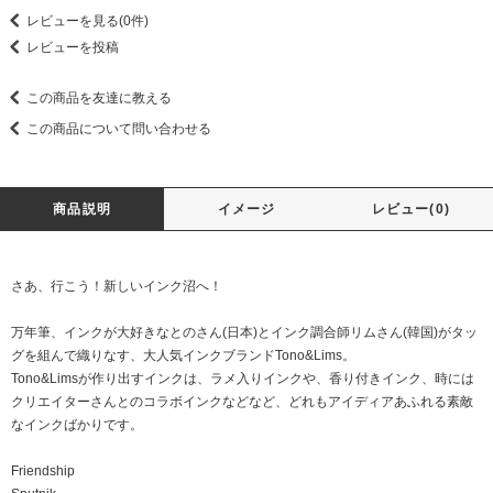
レビューを見る(0件)
レビューを投稿
この商品を友達に教える
この商品について問い合わせる
商品説明
イメージ
レビュー(0)
さあ、行こう！新しいインク沼へ！
万年筆、インクが大好きなとのさん(日本)とインク調合師リムさん(韓国)がタッ
グを組んで織りなす、大人気インクブランドTono&Lims。
Tono&Limsが作り出すインクは、ラメ入りインクや、香り付きインク、時には
クリエイターさんとのコラボインクなどなど、どれもアイディアあふれる素敵
なインクばかりです。
Friendship