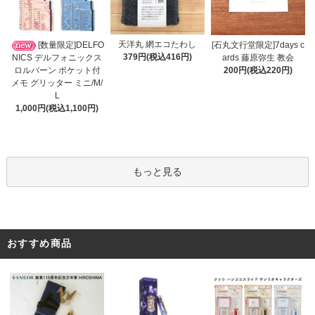
天洋丸 網エコたわし
[数量限定]DELFO
[石丸文行堂限定]7days c
379円(税込416円)
NICS デルフォニックス
ards 藤原弥生 教会
ロルバーン ポケット付
200円(税込220円)
メモ グリッター ミニ/M/
L
1,000円(税込1,100円)
もっと見る
おすすめ商品