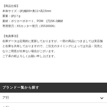
【商品仕様】
本体サイズ：(約)幅69×奥11×高15mm
重量：(約)７g
素材：ポリカーボネート、POM (刃)SK-2鋼材
専用替刃：XSカッター替刃（35530006）
【免責事項】
在庫データは定期的に更新しておりますが、一部の商品につきましては実店舗
と在庫を共有しておりますので、ご注文のタイミングによっては欠品・完売と
なりご用意が出来ない場合がございます。
ご了承の程よろしくお願い申し上げます。
ブランド一覧から探す
ア行