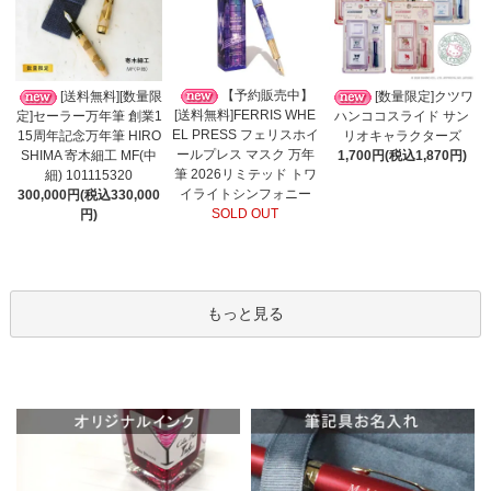
【予約販売中】
[送料無料][数量限
[数量限定]クツワ
[送料無料]FERRIS WHE
定]セーラー万年筆 創業1
ハンココスライド サン
EL PRESS フェリスホイ
15周年記念万年筆 HIRO
リオキャラクターズ
ールプレス マスク 万年
SHIMA 寄木細工 MF(中
1,700円(税込1,870円)
筆 2026リミテッド トワ
細) 101115320
イライトシンフォニー
300,000円(税込330,000
SOLD OUT
円)
もっと見る