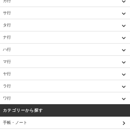
カ行
サ行
タ行
ナ行
ハ行
マ行
ヤ行
ラ行
ワ行
カテゴリーから探す
手帳・ノート