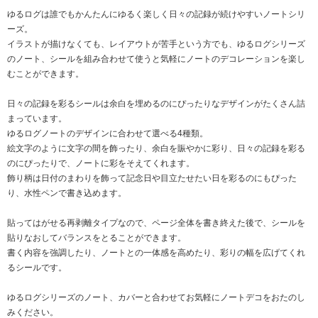
ゆるログは誰でもかんたんにゆるく楽しく日々の記録が続けやすいノートシリ
ーズ。
イラストが描けなくても、レイアウトが苦手という方でも、ゆるログシリーズ
のノート、シールを組み合わせて使うと気軽にノートのデコレーションを楽し
むことができます。
日々の記録を彩るシールは余白を埋めるのにぴったりなデザインがたくさん詰
まっています。
ゆるログノートのデザインに合わせて選べる4種類。
絵文字のように文字の間を飾ったり、余白を賑やかに彩り、日々の記録を彩る
のにぴったりで、ノートに彩をそえてくれます。
飾り柄は日付のまわりを飾って記念日や目立たせたい日を彩るのにもぴった
り、水性ペンで書き込めます。
貼ってはがせる再剥離タイプなので、ページ全体を書き終えた後で、シールを
貼りなおしてバランスをとることができます。
書く内容を強調したり、ノートとの一体感を高めたり、彩りの幅を広げてくれ
るシールです。
ゆるログシリーズのノート、カバーと合わせてお気軽にノートデコをおたのし
みください。