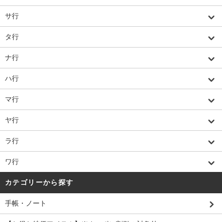
サ行
タ行
ナ行
ハ行
マ行
ヤ行
ラ行
ワ行
カテゴリーから探す
手帳・ノート