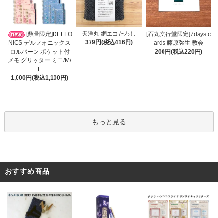
天洋丸 網エコたわし
[数量限定]DELFO
[石丸文行堂限定]7days c
379円(税込416円)
NICS デルフォニックス
ards 藤原弥生 教会
ロルバーン ポケット付
200円(税込220円)
メモ グリッター ミニ/M/
L
1,000円(税込1,100円)
もっと見る
おすすめ商品