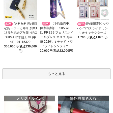
【予約販売中】
[送料無料][数量限
[数量限定]クツワ
[送料無料]FERRIS WHE
定]セーラー万年筆 創業1
ハンココスライド サン
EL PRESS フェリスホイ
15周年記念万年筆 HIRO
リオキャラクターズ
ールプレス マスク 万年
SHIMA 寄木細工 MF(中
1,700円(税込1,870円)
筆 2026リミテッド トワ
細) 101115320
イライトシンフォニー
300,000円(税込330,000
20,000円(税込22,000円)
円)
もっと見る