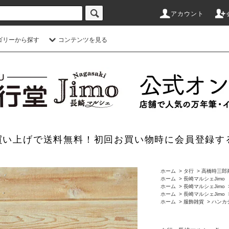
アカウント
ゴリーから探す
コンテンツを見る
のお買い上げで送料無料！初回お買い物時に会員登録す
ホーム
>
タ行
>
高橋時三郎
ホーム
>
長崎マルシェJimo
ホーム
>
長崎マルシェJimo
ホーム
>
長崎マルシェJimo
ホーム
>
服飾雑貨
>
ハンカ