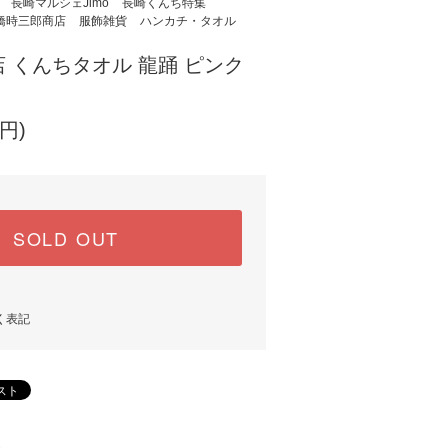
長崎マルシェJimo
長崎くんち特集
橋時三郎商店
服飾雑貨
ハンカチ・タオル
 くんちタオル 龍踊 ピンク
円)
SOLD OUT
く表記