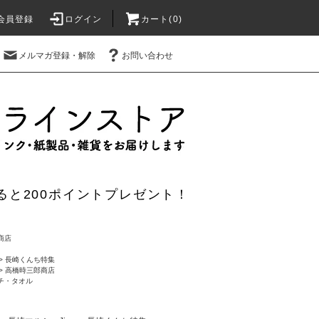
会員登録
ログイン
カート(0)
メルマガ登録・解除
お問い合わせ
ると200ポイントプレゼント！
商店
>
長崎くんち特集
>
高橋時三郎商店
チ・タオル