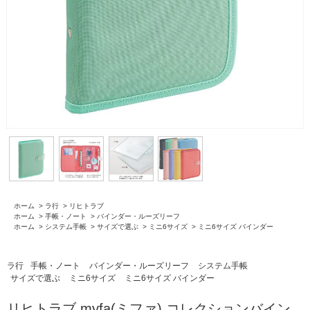
ホーム
>
ラ行
>
リヒトラブ
ホーム
>
手帳・ノート
>
バインダー・ルーズリーフ
ホーム
>
システム手帳
>
サイズで選ぶ
>
ミニ6サイズ
>
ミニ6サイズ バインダー
ラ行
手帳・ノート
バインダー・ルーズリーフ
システム手帳
サイズで選ぶ
ミニ6サイズ
ミニ6サイズ バインダー
リヒトラブ myfa(ミファ) コレクションバイン