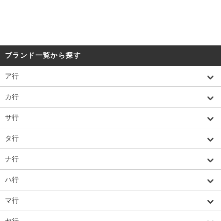
ブランド一覧から探す
ア行
カ行
サ行
タ行
ナ行
ハ行
マ行