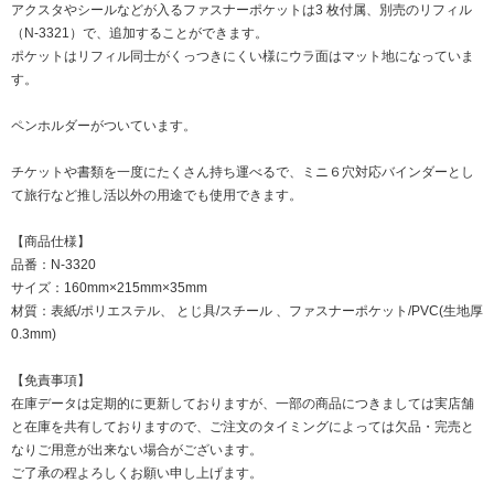
アクスタやシールなどが入るファスナーポケットは3 枚付属、別売のリフィル
（N-3321）で、追加することができます。
ポケットはリフィル同士がくっつきにくい様にウラ面はマット地になっていま
す。
ペンホルダーがついています。
チケットや書類を一度にたくさん持ち運べるで、ミニ６穴対応バインダーとし
て旅行など推し活以外の用途でも使用できます。
【商品仕様】
品番：N-3320
サイズ：160mm×215mm×35mm
材質：表紙/ポリエステル、 とじ具/スチール 、ファスナーポケット/PVC(生地厚
0.3mm)
【免責事項】
在庫データは定期的に更新しておりますが、一部の商品につきましては実店舗
と在庫を共有しておりますので、ご注文のタイミングによっては欠品・完売と
なりご用意が出来ない場合がございます。
ご了承の程よろしくお願い申し上げます。