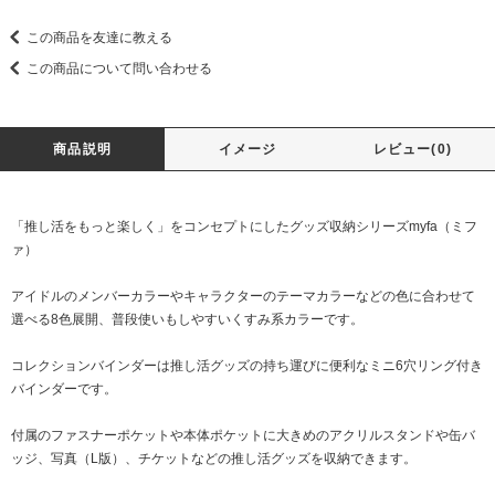
この商品を友達に教える
この商品について問い合わせる
商品説明
イメージ
レビュー(0)
「推し活をもっと楽しく」をコンセプトにしたグッズ収納シリーズmyfa（ミフ
ァ）
アイドルのメンバーカラーやキャラクターのテーマカラーなどの色に合わせて
選べる8色展開、普段使いもしやすいくすみ系カラーです。
コレクションバインダーは推し活グッズの持ち運びに便利なミニ6穴リング付き
バインダーです。
付属のファスナーポケットや本体ポケットに大きめのアクリルスタンドや缶バ
ッジ、写真（L版）、チケットなどの推し活グッズを収納できます。