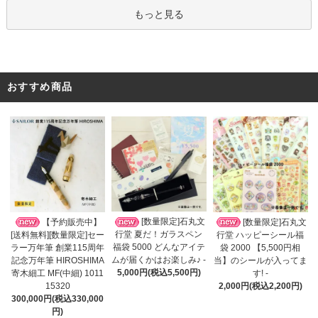
もっと見る
おすすめ商品
[数量限定]石丸文
【予約販売中】
[数量限定]石丸文
行堂 夏だ！ガラスペン
[送料無料][数量限定]セー
行堂 ハッピーシール福
福袋 5000 どんなアイテ
ラー万年筆 創業115周年
袋 2000 【5,500円相
ムが届くかはお楽しみ♪ -
記念万年筆 HIROSHIMA
当】のシールが入ってま
5,000円(税込5,500円)
寄木細工 MF(中細) 1011
す! -
15320
2,000円(税込2,200円)
300,000円(税込330,000
円)