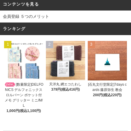
コンテンツを見る
会員登録 ５つのメリット
ランキング
1
2
3
天洋丸 網エコたわし
[数量限定]DELFO
[石丸文行堂限定]7days c
379円(税込416円)
NICS デルフォニックス
ards 藤原弥生 教会
ロルバーン ポケット付
200円(税込220円)
メモ グリッター ミニ/M/
L
1,000円(税込1,100円)