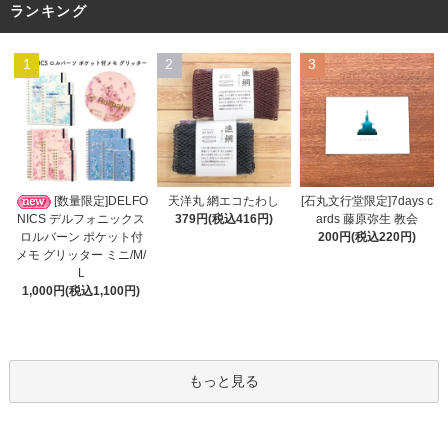
ランキング
1
2
3
天洋丸 網エコたわし
[数量限定]DELFO
[石丸文行堂限定]7days c
379円(税込416円)
NICS デルフォニックス
ards 藤原弥生 教会
ロルバーン ポケット付
200円(税込220円)
メモ グリッター ミニ/M/
L
1,000円(税込1,100円)
もっと見る