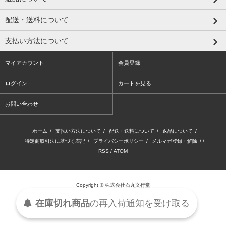
配送・送料について
支払い方法について
マイアカウント
会員登録
ログイン
カートを見る
お問い合わせ
ホーム
/
支払い方法について
/
配送・送料について
/
返品について
/
特定商取引法に基づく表記
/
プライバシーポリシー
/
メルマガ登録・解除
/ /
RSS
/
ATOM
Copyright © 株式会社石丸文行堂
在庫切れ商品
の
再入荷
通知を
受け取る
Powered by