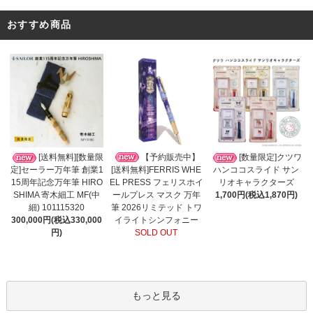
おすすめ商品
【予約販売中】
[送料無料][数量限
[数量限定]クツワ
[送料無料]FERRIS WHE
定]セーラー万年筆 創業1
ハンココスライド サン
EL PRESS フェリスホイ
15周年記念万年筆 HIRO
リオキャラクターズ
ールプレス マスク 万年
SHIMA 寄木細工 MF(中
1,700円(税込1,870円)
筆 2026リミテッド トワ
細) 101115320
イライトシンフォニー
300,000円(税込330,000
SOLD OUT
円)
もっと見る