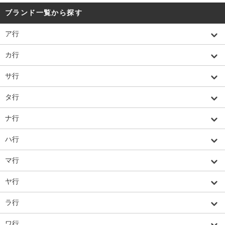
ブランド一覧から探す
ア行
カ行
サ行
タ行
ナ行
ハ行
マ行
ヤ行
ラ行
ワ行