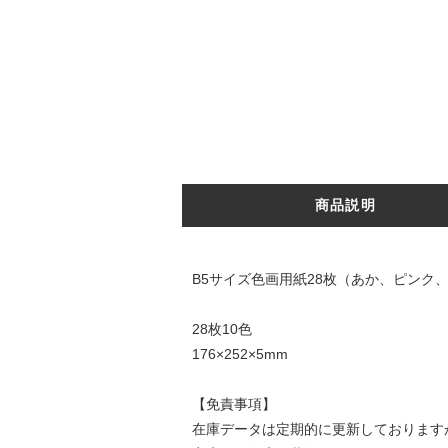
商品説明
B5サイズ色画用紙28枚（あか、ピンク
28枚10色
176×252×5mm
【免責事項】
在庫データは定期的に更新しております