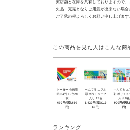
実店舗と在庫を共有しておりますので、
欠品・完売となりご用意が出来ない場合
ご了承の程よろしくお願い申し上げます
この商品を見た人はこんな商
トーヨー 色画用
ぺんてる エフ水
ぺんてる エ
紙 B4判 10色28
彩 ポリチューブ
彩 ポリチュ
枚
入り 12色
入り 8色
600円(税込660
1,420円(税込1,5
900円(税込9
円)
62円)
円)
ランキング