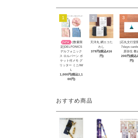
1
2
3
[数量限
天洋丸 網エコた
[石丸文行堂
わし
7days card
定]DELFONICS
379円(税込416
原弥生 教
デルフォニック
円)
200円(税込2
ス ロルバーン ポ
円)
ケット付メモ グ
リッター ミニ/M/
L
1,000円(税込1,1
00円)
おすすめ商品