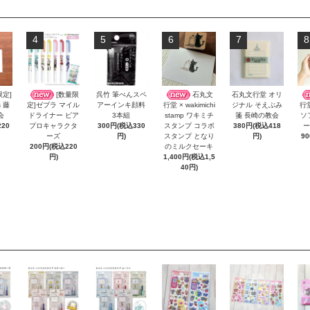
4
5
6
7
8
限定]
[数量限
呉竹 筆ぺんスペ
石丸文
石丸文行堂 オリ
s 藤
アーインキ顔料
ジナル そえぶみ
定]ゼブラ マイル
行堂 × wakimichi
行
会
3本組
箋 長崎の教会
ドライナー ピア
stamp ワキミチ
ソ
20
300円(税込330
380円(税込418
プロキャラクタ
スタンプ コラボ
ー
円)
円)
ーズ
スタンプ となり
9
200円(税込220
のミルクセーキ
円)
1,400円(税込1,5
40円)