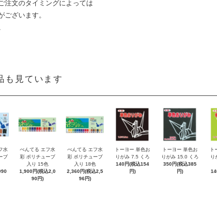
ご注文のタイミングによっては
がございます。
。
品も見ています
フ水
ぺんてる エフ水
ぺんてる エフ水
トーヨー 単色お
トーヨー 単色お
ト
ーブ
彩 ポリチューブ
彩 ポリチューブ
りがみ 7.5 くろ
りがみ 15.0 くろ
りが
入り 15色
入り 18色
140円(税込154
350円(税込385
90
1,900円(税込2,0
2,360円(税込2,5
円)
円)
1
90円)
96円)