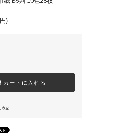
紙 B5判 10色28枚
円)
カートに入れる
く表記