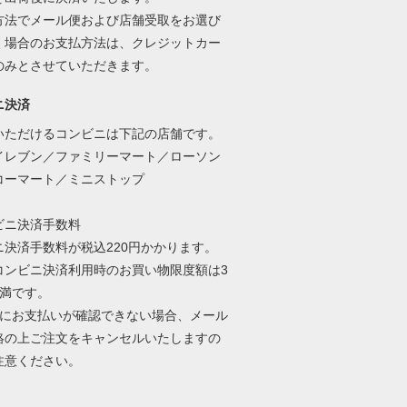
方法でメール便および店舗受取をお選び
く場合のお支払方法は、クレジットカー
のみとさせていただきます。
ニ決済
いただけるコンビニは下記の店舗です。
イレブン／ファミリーマート／ローソン
コーマート／ミニストップ
ビニ決済手数料
ニ決済手数料が税込220円かかります。
コンビニ決済利用時のお買い物限度額は3
未満です。
内にお支払いが確認できない場合、メール
絡の上ご注文をキャンセルいたしますの
注意ください。