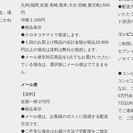
九州(福岡,佐賀,長崎,熊本,大分,宮崎,鹿児島):550
◆配送
る」場
円
いただ
じかね
沖縄:1,100円
ド決済
◆税込表示
コンビ
◆クロネコヤマトで発送します。
◆１回のお買上げ商品の合計金額が税込10,800
ご利用
円以上の場合は送料は弊社が負担します。
セブン
◆メール便非対応商品を1点でもお選びいただい
／セイ
ている場合は、選択肢にメール便はでてきませ
ん。
◆コン
コンビ
メール便
なお、
【送料】
0万円
全国一律:275円
7日以
◆税込表示
でご連
◆メール便は、お客様のポストに投函する配送
で、ご
方法です。
◆ご不安な場合はお届け方法で宅配便をご指定