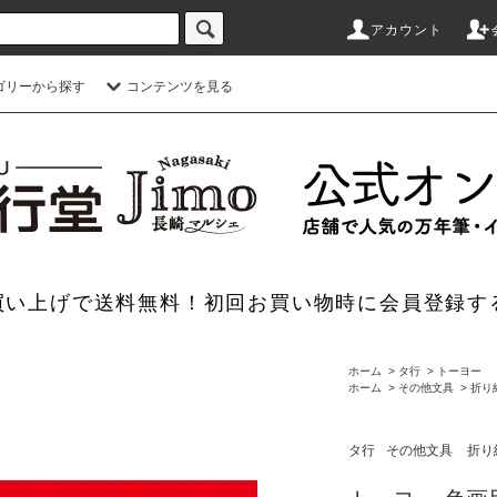
アカウント
ゴリーから探す
コンテンツを見る
のお買い上げで送料無料！初回お買い物時に会員登録す
ホーム
>
タ行
>
トーヨー
ホーム
>
その他文具
>
折り
タ行
その他文具
折り