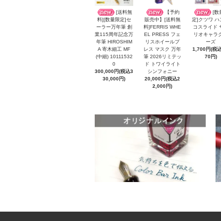
[送料無
【予約
[数
料][数量限定]セ
販売中】[送料無
定]クツワ 
ーラー万年筆 創
料]FERRIS WHE
コスライド 
業115周年記念万
EL PRESS フェ
リオキャラ
年筆 HIROSHIM
リスホイールプ
ーズ
A 寄木細工 MF
レス マスク 万年
1,700円(税込
(中細) 10111532
筆 2026リミテッ
70円)
0
ド トワイライト
300,000円(税込3
シンフォニー
30,000円)
20,000円(税込2
2,000円)