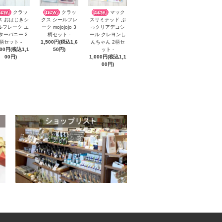
クラッ
クラッ
マック
ス おはじきシ
クス シールフレ
スリミテッド ぷ
ルフレーク エ
ーク mojojojo 3
っクリアデコシ
ターバニー 2
柄セット -
ール クレヨンし
柄セット -
1,500円(税込1,6
んちゃん 2柄セ
000円(税込1,1
50円)
ット -
00円)
1,000円(税込1,1
00円)