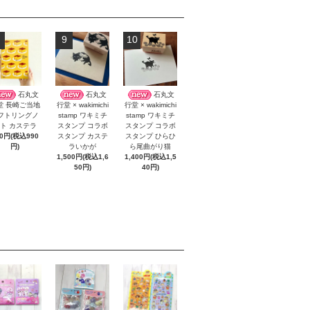
9
10
石丸文
石丸文
石丸文
堂 長崎ご当地
行堂 × wakimichi
行堂 × wakimichi
フトリングノ
stamp ワキミチ
stamp ワキミチ
ト カステラ
スタンプ コラボ
スタンプ コラボ
00円(税込990
スタンプ カステ
スタンプ ひらひ
円)
ラいかが
ら尾曲がり猫
1,500円(税込1,6
1,400円(税込1,5
50円)
40円)