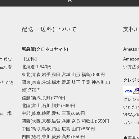
配送・送料について
支払
宅急便(クロネコヤマト)
Amazon
と異な
【送料】
Amaz
品到着
北海道:1,540円
い方法
東北(青森,岩手,秋田,宮城,山形,福島):880円
クレジ
いただき
関東(東京,茨城,栃木,群馬,埼玉,千葉,神奈川,山
梨):770円
信越(新潟,長野):770円
クレジ
北陸(富山,石川,福井):660円
いただ
る」場
中部(岐阜,静岡,愛知,三重):660円
VISA／
関西(大阪,京都,滋賀,兵庫,奈良,和歌山):550円
カン・
中国(鳥取,島根,岡山,広島,山口):550円
四国(徳島,香川,愛媛,高知):550円
◆商品