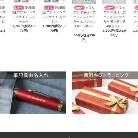
量限
[数量限
[数量限
クラッ
クラッ
ハンコ
定]クツワ ハンコ
定]クツワ ハンコ
クス 平成はっぴ
クス 平成はっぴ
ク
サン
コスライド スヌ
コスライド ムー
ーフォンステッ
ーフォンステッ
ー
クタ
ーピー
ミン
カー エンジェル
カー モンチッチ
ス
1,700円(税込1,8
1,700円(税込1,8
ブルー 2柄セッ
4柄セット -
1,8
70円)
70円)
ト -
1,800円(税込1,9
1,
900円(税込990
80円)
円)