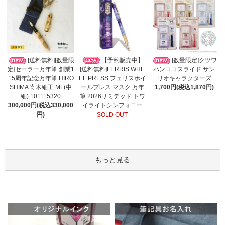
【予約販売中】
[送料無料][数量限
[数量限定]クツワ
[送料無料]FERRIS WHE
定]セーラー万年筆 創業1
ハンココスライド サン
EL PRESS フェリスホイ
15周年記念万年筆 HIRO
リオキャラクターズ
ールプレス マスク 万年
SHIMA 寄木細工 MF(中
1,700円(税込1,870円)
筆 2026リミテッド トワ
細) 101115320
イライトシンフォニー
300,000円(税込330,000
SOLD OUT
円)
もっと見る