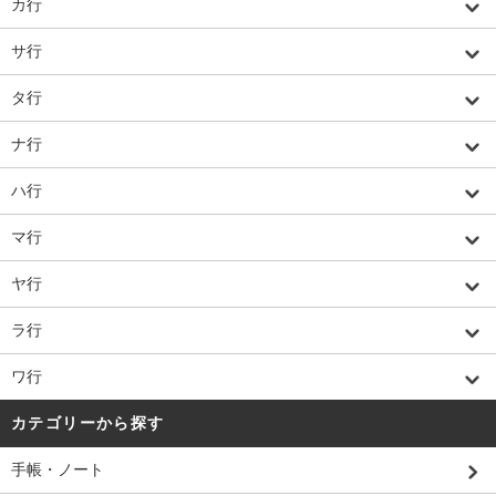
カ行
サ行
タ行
ナ行
ハ行
マ行
ヤ行
ラ行
ワ行
カテゴリーから探す
手帳・ノート