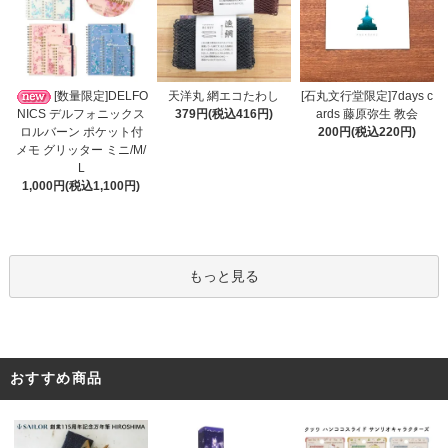
天洋丸 網エコたわし
[数量限定]DELFO
[石丸文行堂限定]7days c
379円(税込416円)
NICS デルフォニックス
ards 藤原弥生 教会
ロルバーン ポケット付
200円(税込220円)
メモ グリッター ミニ/M/
L
1,000円(税込1,100円)
もっと見る
おすすめ商品