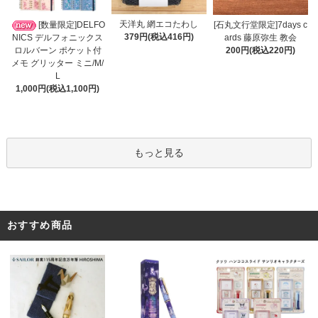
天洋丸 網エコたわし
[数量限定]DELFO
[石丸文行堂限定]7days c
379円(税込416円)
NICS デルフォニックス
ards 藤原弥生 教会
ロルバーン ポケット付
200円(税込220円)
メモ グリッター ミニ/M/
L
1,000円(税込1,100円)
もっと見る
おすすめ商品