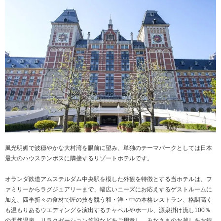
風光明媚で波穏やかな大村湾を眼前に望み、単独のテーマパークとしては日本
最大のハウステンボスに隣接するリゾートホテルです。
オランダ鉄道アムステルダム中央駅を模した外観を特徴とする当ホテルは、フ
ァミリーからラグジュアリーまで、幅広いニーズにお応えするゲストルームに
加え、四季折々の食材で匠の技を競う和・洋・中の本格レストラン、格調高く
も温もりあるウエディングを演出するチャペルやホール、源泉掛け流し100％
の天然温泉、リラクゼーション施設などをご用意し、みなさまのお越しをお待