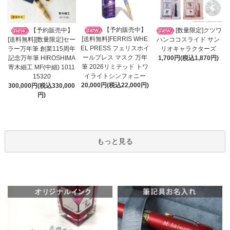
【予約販売中】
【予約販売中】
[数量限定]クツワ
[送料無料]FERRIS WHE
[送料無料][数量限定]セー
ハンココスライド サン
EL PRESS フェリスホイ
ラー万年筆 創業115周年
リオキャラクターズ
ールプレス マスク 万年
記念万年筆 HIROSHIMA
1,700円(税込1,870円)
筆 2026リミテッド トワ
寄木細工 MF(中細) 1011
イライトシンフォニー
15320
20,000円(税込22,000円)
300,000円(税込330,000
円)
もっと見る