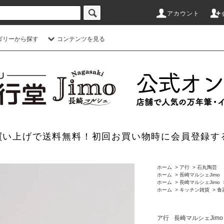
アカウント
ゴリーから探す
コンテンツを見る
のお買い上げで送料無料！初回お買い物時に会員登録す
ホーム
>
ア行
>
石丸陶芸
ホーム
>
長崎マルシェJimo
ホーム
>
長崎マルシェJimo
ホーム
>
キッチン雑貨
>
食
ア行
長崎マルシェJimo