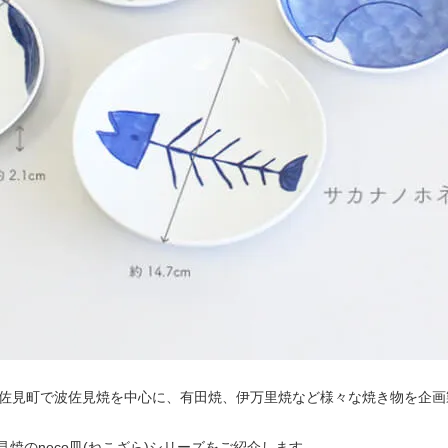
波佐見町で波佐見焼を中心に、有田焼、伊万里焼など様々な焼き物を企
焼のneco皿(ねこざら)シリーズをご紹介します。