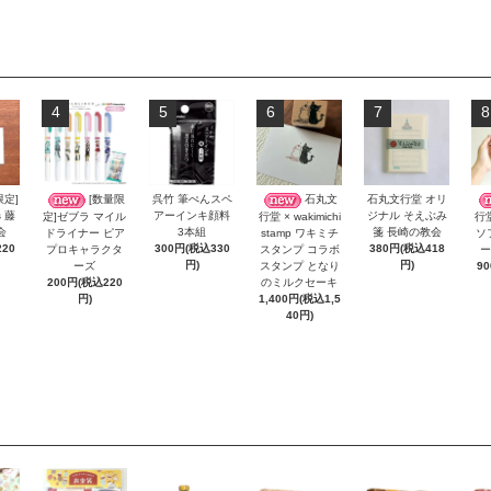
4
5
6
7
8
限定]
[数量限
呉竹 筆ぺんスペ
石丸文
石丸文行堂 オリ
s 藤
アーインキ顔料
ジナル そえぶみ
定]ゼブラ マイル
行堂 × wakimichi
行
会
3本組
箋 長崎の教会
ドライナー ピア
stamp ワキミチ
ソ
20
300円(税込330
380円(税込418
プロキャラクタ
スタンプ コラボ
ー
円)
円)
ーズ
スタンプ となり
9
200円(税込220
のミルクセーキ
円)
1,400円(税込1,5
40円)