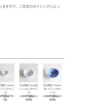
りますので、ご注文のタイミングによっ
陶芸 coneco
石丸陶芸 neco鉢
石丸陶芸 大neco
 トラ (小サイ
ベンガル (中サイ
鉢 コテツ (大サ
ズ)
ズ)
イズ)
00円(税込770
1,000円(税込1,1
2,000円(税込2,2
円)
00円)
00円)