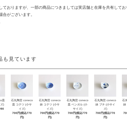
しておりますが、一部の商品につきましては実店舗と在庫を共有してお
場合がございます。
。
品も見ています
co皿
石丸陶芸 coneco
石丸陶芸 coneco
石丸陶芸 coneco
石丸陶芸 coneco
石丸
ズ)
皿 コテツ (小サ
鉢 コテツ (小サ
皿 ベンガル (小
鉢 ブチ (小サイ
鉢
90
イズ)
イズ)
サイズ)
ズ)
700円(税込770
700円(税込770
700円(税込770
700円(税込770
7
円)
円)
円)
円)