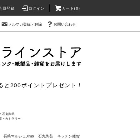
会員登録
ログイン
カート(0)
メルマガ登録・解除
お問い合わせ
ると200ポイントプレゼント！
>
石丸陶芸
器・カトラリー
長崎マルシェJimo
石丸陶芸
キッチン雑貨