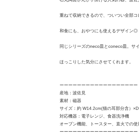
重ねて収納できるので、ついつい全部コ
和食にも、おやつにも使えるデザイン◎
同じシリーズのneco皿とconeco皿。
ほっこりした気分にさせてくれます。
ーーーーーーーーーーーーーーーーーー
産地：波佐見
素材：磁器
サイズ：約 W14.2cm(猫の耳部分含）×D12
対応機器：電子レンジ、食器洗浄機
オーブン機能、トースター、直火での使
ーーーーーーーーーーーーーーーーーー