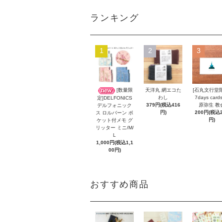
ランキング
1
2
3
[数量限
天洋丸 網エコた
[石丸文行堂
わし
7days card
定]DELFONICS
379円(税込416
原弥生 教
デルフォニック
円)
200円(税込2
ス ロルバーン ポ
円)
ケット付メモ グ
リッター ミニ/M/
L
1,000円(税込1,1
00円)
おすすめ商品