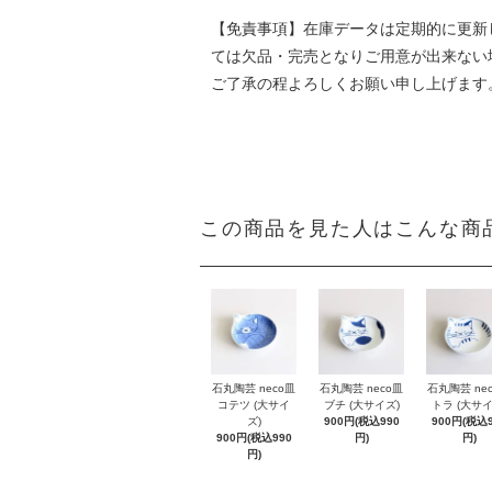
【免責事項】在庫データは定期的に更新
ては欠品・完売となりご用意が出来ない
ご了承の程よろしくお願い申し上げます
この商品を見た人はこんな商
石丸陶芸 neco皿
石丸陶芸 neco皿
石丸陶芸 ne
コテツ (大サイ
ブチ (大サイズ)
トラ (大サイ
ズ)
900円(税込990
900円(税込9
900円(税込990
円)
円)
円)