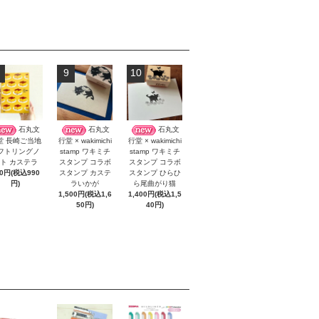
9
10
石丸文
石丸文
石丸文
堂 長崎ご当地
行堂 × wakimichi
行堂 × wakimichi
フトリングノ
stamp ワキミチ
stamp ワキミチ
ト カステラ
スタンプ コラボ
スタンプ コラボ
00円(税込990
スタンプ カステ
スタンプ ひらひ
円)
ラいかが
ら尾曲がり猫
1,500円(税込1,6
1,400円(税込1,5
50円)
40円)