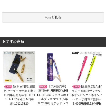
もっと見る
おすすめ商品
【予約販売中】
[送料無料][数量限
[数量限定]LAMY
[送料無料]FERRIS WHE
定]セーラー万年筆 創業1
ラミー safari(サファリ)
EL PRESS フェリスホイ
15周年記念万年筆 HIRO
ネオンピンク＆ネオンイ
ールプレス マスク 万年
SHIMA 寄木細工 MF(中
エロー 万年筆 F(細字)
筆 2026リミテッド トワ
細) 101115320
5,400円(税込5,940円)