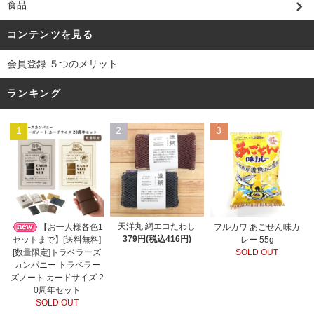
食品
コンテンツを見る
会員登録 ５つのメリット
ランキング
1
2
3
天洋丸 網エコたわし
【お一人様各色1
フルカワ あごせん味カ
379円(税込416円)
セットまで】[送料無料]
レー 55g
[数量限定]トラベラーズ
SOLD OUT
カンパニー トラベラー
ズノート カードサイズ 2
0周年セット
SOLD OUT