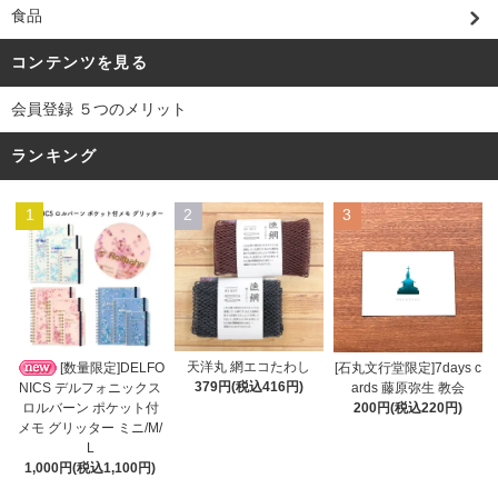
食品
コンテンツを見る
会員登録 ５つのメリット
ランキング
1
2
3
天洋丸 網エコたわし
[数量限定]DELFO
[石丸文行堂限定]7days c
379円(税込416円)
NICS デルフォニックス
ards 藤原弥生 教会
ロルバーン ポケット付
200円(税込220円)
メモ グリッター ミニ/M/
L
1,000円(税込1,100円)