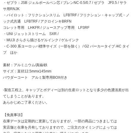
・ゼブラ：JSB ジェルボールペン芯 / ブレンNC-0.5/0.7 / ゼブラ JF0.5 / サラ
サ用RNJK
・パイロット：フリクションスリム LFBTRF / フリクション・キャップ式・ノ
ック式共通 LFBTRF / アクロインキBRFN
コレット専用 LHKFR / ジュースアップ専用 LP3RF
・UNI ジェットストリーム SXR /
・MUJI さらさら描けるゲルインク / ゲルインク
・C-300 系ヨーロッパ標準サイズ（一部を除く） / G2 パーカータイプ /4C タイ
プ ほか
素材：アルミニウム/真鍮/鉄
サイズ：直径12.5mmx145mm
パウダーコート アルミ製専用BOX付き
-製造工程上、キャップとボディーは別の生産ロットとなり多少の色濃淡差が出
てしまうことがあります。
あらかじめご了承ください。
【免責事項】
在庫データは定期的に更新しておりますが、一部の商品につきましては
実店舗と在庫を共有しておりますので、ご注文のタイミングによっては