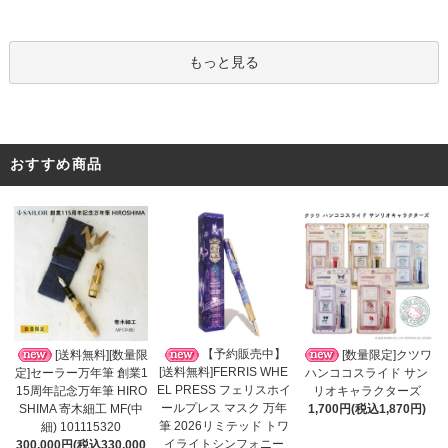
もっと見る
おすすめ商品
【予約販売中】
[送料無料][数量限
[数量限定]クツワ
[送料無料]FERRIS WHE
定]セーラー万年筆 創業1
ハンココスライド サン
EL PRESS フェリスホイ
15周年記念万年筆 HIRO
リオキャラクターズ
ールプレス マスク 万年
SHIMA 寄木細工 MF(中
1,700円(税込1,870円)
筆 2026リミテッド トワ
細) 101115320
イライトシンフォニー
300,000円(税込330,000