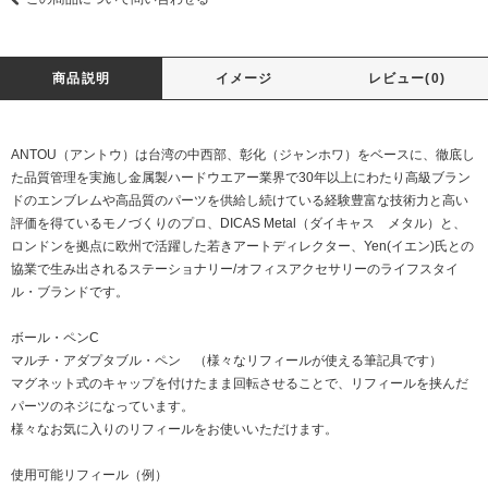
商品説明
イメージ
レビュー(0)
ANTOU（アントウ）は台湾の中西部、彰化（ジャンホワ）をベースに、徹底し
た品質管理を実施し金属製ハードウエアー業界で30年以上にわたり高級ブラン
ドのエンブレムや高品質のパーツを供給し続けている経験豊富な技術力と高い
評価を得ているモノづくりのプロ、DICAS Metal（ダイキャス メタル）と、
ロンドンを拠点に欧州で活躍した若きアートディレクター、Yen(イエン)氏との
協業で生み出されるステーショナリー/オフィスアクセサリーのライフスタイ
ル・ブランドです。
ボール・ペンC
マルチ・アダプタブル・ペン （様々なリフィールが使える筆記具です）
マグネット式のキャップを付けたまま回転させることで、リフィールを挟んだ
パーツのネジになっています。
様々なお気に入りのリフィールをお使いいただけます。
使用可能リフィール（例）