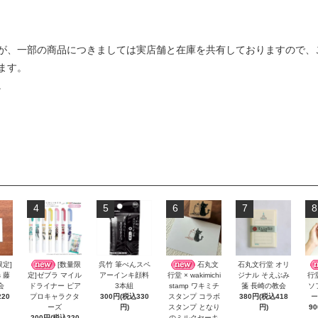
が、一部の商品につきましては実店舗と在庫を共有しておりますので、
ます。
。
4
5
6
7
8
限定]
[数量限
呉竹 筆ぺんスペ
石丸文
石丸文行堂 オリ
s 藤
アーインキ顔料
ジナル そえぶみ
定]ゼブラ マイル
行堂 × wakimichi
行
会
3本組
箋 長崎の教会
ドライナー ピア
stamp ワキミチ
ソ
20
300円(税込330
380円(税込418
プロキャラクタ
スタンプ コラボ
ー
円)
円)
ーズ
スタンプ となり
9
200円(税込220
のミルクセーキ