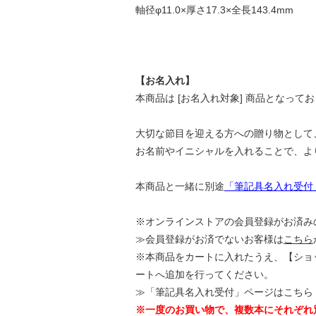
軸径φ11.0×厚さ17.3×全長143.4mm
【お名入れ】
本商品は [お名入れ対象] 商品となって
大切な節目を迎える方への贈り物として
お名前やイニシャルを入れることで、よ
本商品と一緒に別途
「筆記具名入れ受付
※オンラインストアの会員登録がお済みの
≫会員登録がお済でないお客様は
こちら
※本商品をカートに入れたうえ、【ショ
ートへ追加を行ってください。
≫「筆記具名入れ受付」ページはこちら
※一度のお買い物で、複数本にそれぞれ