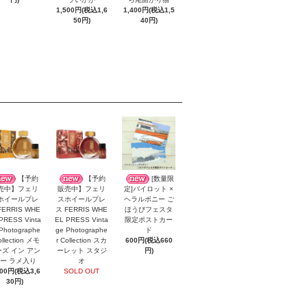
1,500円(税込1,6
1,400円(税込1,5
50円)
40円)
【予約
【予約
[数量限
売中】フェリ
販売中】フェリ
定]パイロット ×
ホイールプレ
スホイールプレ
ヘラルボニー ご
FERRIS WHE
ス FERRIS WHE
ほうびフェスタ
PRESS Vinta
EL PRESS Vinta
限定ポストカー
Photographe
ge Photographe
ド
ollection メモ
r Collection スカ
600円(税込660
ズ イン アン
ーレット スタジ
円)
ー ラメ入り
オ
300円(税込3,6
SOLD OUT
30円)