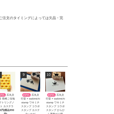
ご注文のタイミングによっては欠品・完
9
10
石丸文
石丸文
石丸文
堂 長崎ご当地
行堂 × wakimichi
行堂 × wakimichi
フトリングノ
stamp ワキミチ
stamp ワキミチ
ト カステラ
スタンプ コラボ
スタンプ コラボ
00円(税込990
スタンプ カステ
スタンプ ひらひ
円)
ラいかが
ら尾曲がり猫