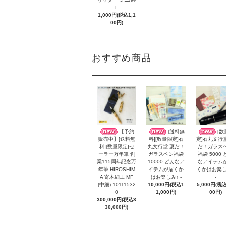
L
1,000円(税込1,1
00円)
おすすめ商品
【予約
[送料無
[数
販売中】[送料無
料][数量限定]石
定]石丸文行
料][数量限定]セ
丸文行堂 夏だ！
だ！ガラス
ーラー万年筆 創
ガラスペン福袋
福袋 5000 
業115周年記念万
10000 どんなア
なアイテム
年筆 HIROSHIM
イテムが届くか
くかはお楽し
A 寄木細工 MF
はお楽しみ♪ -
-
(中細) 10111532
10,000円(税込1
5,000円(税込
0
1,000円)
00円)
300,000円(税込3
30,000円)