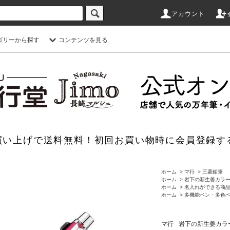
アカウント
ゴリーから探す
コンテンツを見る
のお買い上げで送料無料！初回お買い物時に会員登録す
ホーム
>
マ行
>
三菱鉛筆
ホーム
>
岩下の新生姜カラ
ホーム
>
名入れができる商
ホーム
>
多機能ペン・多色
マ行
岩下の新生姜カラ