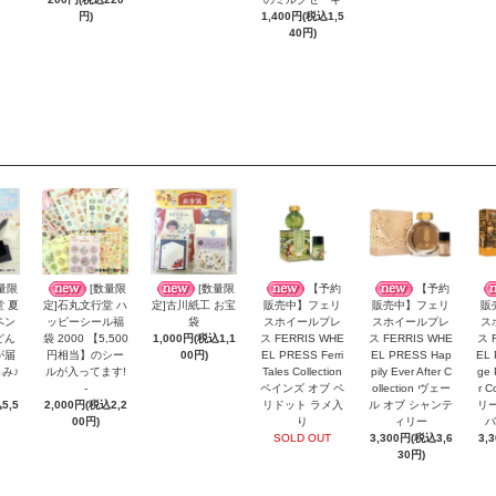
円)
1,400円(税込1,5
40円)
量限
[数量限
[数量限
【予約
【予約
堂 夏
定]石丸文行堂 ハ
定]古川紙工 お宝
販売中】フェリ
販売中】フェリ
販
ペン
ッピーシール福
袋
スホイールプレ
スホイールプレ
ス
どん
袋 2000 【5,500
1,000円(税込1,1
ス FERRIS WHE
ス FERRIS WHE
ス 
が届
円相当】のシー
00円)
EL PRESS Ferri
EL PRESS Hap
EL 
み♪
ルが入ってます!
Tales Collection
pily Ever After C
ge 
-
ペインズ オブ ペ
ollection ヴェー
r C
5,5
2,000円(税込2,2
リドット ラメ入
ル オブ シャンテ
リー
00円)
り
ィリー
バ
SOLD OUT
3,300円(税込3,6
3,
30円)