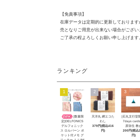
【免責事項】
在庫データは定期的に更新しております
売となりご用意が出来ない場合がござい
ご了承の程よろしくお願い申し上げます
ランキング
1
2
3
[数量限
天洋丸 網エコた
[石丸文行堂
わし
7days card
定]DELFONICS
379円(税込416
原弥生 教
デルフォニック
円)
200円(税込2
ス ロルバーン ポ
円)
ケット付メモ グ
リッター ミニ/M/