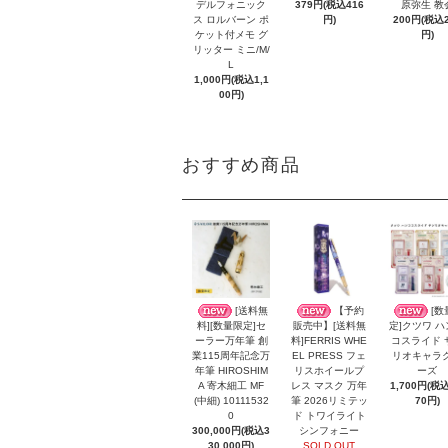
379円(税込416
原弥生 教
デルフォニック
円)
200円(税込2
ス ロルバーン ポ
円)
ケット付メモ グ
リッター ミニ/M/
L
1,000円(税込1,1
00円)
おすすめ商品
[送料無
【予約
[数
料][数量限定]セ
販売中】[送料無
定]クツワ 
ーラー万年筆 創
料]FERRIS WHE
コスライド 
業115周年記念万
EL PRESS フェ
リオキャラ
年筆 HIROSHIM
リスホイールプ
ーズ
A 寄木細工 MF
レス マスク 万年
1,700円(税込
(中細) 10111532
筆 2026リミテッ
70円)
0
ド トワイライト
300,000円(税込3
シンフォニー
30,000円)
SOLD OUT