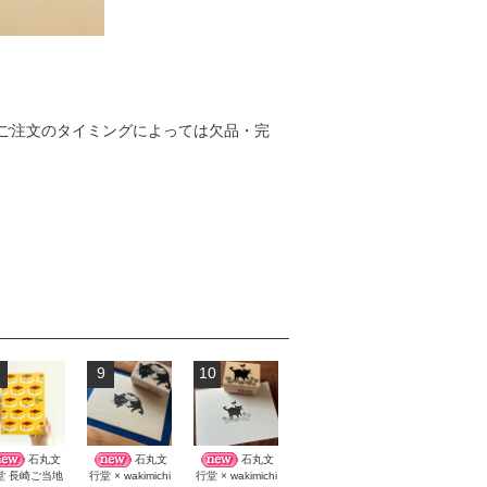
ご注文のタイミングによっては欠品・完
9
10
石丸文
石丸文
石丸文
堂 長崎ご当地
行堂 × wakimichi
行堂 × wakimichi