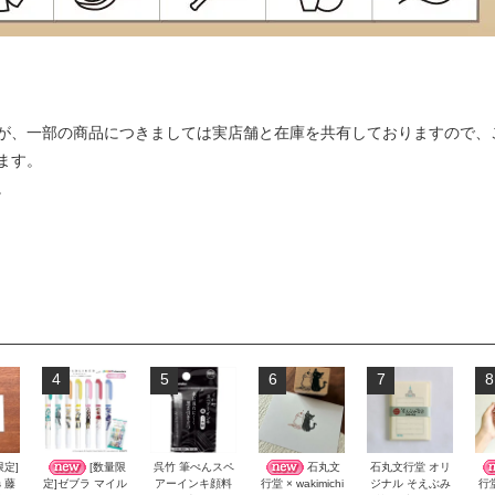
が、一部の商品につきましては実店舗と在庫を共有しておりますので、
ます。
。
4
5
6
7
8
限定]
[数量限
呉竹 筆ぺんスペ
石丸文
石丸文行堂 オリ
s 藤
アーインキ顔料
ジナル そえぶみ
定]ゼブラ マイル
行堂 × wakimichi
行