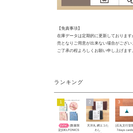
【免責事項】
在庫データは定期的に更新しております
売となりご用意が出来ない場合がござい
ご了承の程よろしくお願い申し上げます
ランキング
1
2
3
[数量限
天洋丸 網エコた
[石丸文行堂
わし
7days card
定]DELFONICS