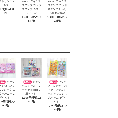
フトリングノ
stamp ワキミチ
stamp ワキミチ
ト カステラ
スタンプ コラボ
スタンプ コラボ
00円(税込990
スタンプ カステ
スタンプ ひらひ
円)
ラいかが
ら尾曲がり猫
1,500円(税込1,6
1,400円(税込1,5
50円)
40円)
クラッ
クラッ
マック
ス おはじきシ
クス シールフレ
スリミテッド ぷ
ルフレーク エ
ーク mojojojo 3
っクリアデコシ
ターバニー 2
柄セット -
ール クレヨンし
柄セット -
1,500円(税込1,6
んちゃん 2柄セ
000円(税込1,1
50円)
ット -
00円)
1,000円(税込1,1
00円)