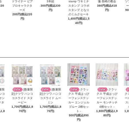
会
3本組
箋 長崎の教会
ドライナー ピア
stamp ワキミチ
ソ
20
300円(税込330
380円(税込418
プロキャラクタ
スタンプ コラボ
ー
円)
円)
ーズ
スタンプ となり
9
200円(税込220
のミルクセーキ
円)
1,400円(税込1,5
40円)
量限
[数量限
[数量限
クラッ
クラッ
ハンコ
定]クツワ ハンコ
定]クツワ ハンコ
クス 平成はっぴ
クス 平成はっぴ
ク
サン
コスライド スヌ
コスライド ムー
ーフォンステッ
ーフォンステッ
ー
クタ
ーピー
ミン
カー エンジェル
カー モンチッチ
ス
1,700円(税込1,8
1,700円(税込1,8
ブルー 2柄セッ
4柄セット -
1,8
70円)
70円)
ト -
1,800円(税込1,9
1,
900円(税込990
80円)
円)