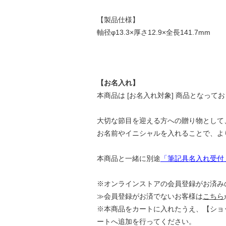
【製品仕様】
軸径φ13.3×厚さ12.9×全長141.7mm
【お名入れ】
本商品は [お名入れ対象] 商品となって
大切な節目を迎える方への贈り物として
お名前やイニシャルを入れることで、よ
本商品と一緒に別途
「筆記具名入れ受付
※オンラインストアの会員登録がお済みの
≫会員登録がお済でないお客様は
こちら
※本商品をカートに入れたうえ、【ショ
ートへ追加を行ってください。