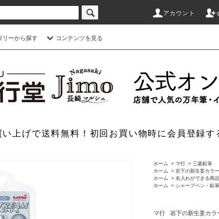
アカウント
ゴリーから探す
コンテンツを見る
のお買い上げで送料無料！初回お買い物時に会員登録す
ホーム
>
マ行
>
三菱鉛筆
ホーム
>
岩下の新生姜カラ
ホーム
>
名入れができる商
ホーム
>
シャープペン・鉛
マ行
岩下の新生姜カラ