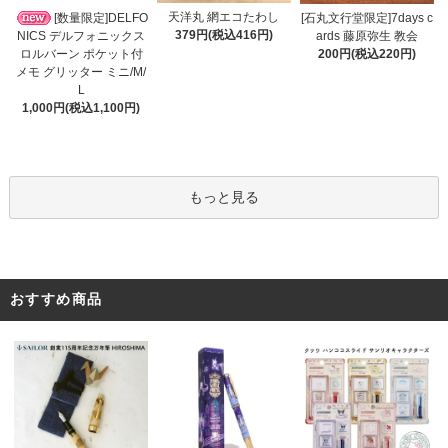
天洋丸 網エコたわし
[数量限定]DELFO
[石丸文行堂限定]7days c
379円(税込416円)
NICS デルフォニックス
ards 藤原弥生 教会
ロルバーン ポケット付
200円(税込220円)
メモ グリッター ミニ/M/
L
1,000円(税込1,100円)
もっと見る
おすすめ商品