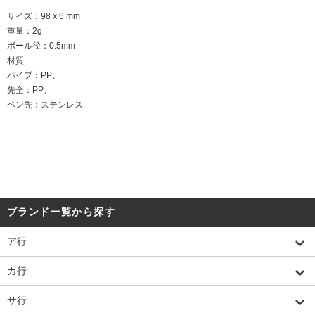
サイズ：98 x 6 mm
重量：2g
ボール径：0.5mm
材質
パイプ：PP、
先全：PP、
ペン先：ステンレス
ブランド一覧から探す
ア行
カ行
サ行