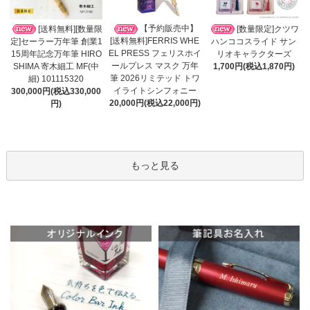
【予約販売中】
[送料無料][数量限
[数量限定]クツワ
[送料無料]FERRIS WHE
定]セーラー万年筆 創業1
ハンココスライド サン
EL PRESS フェリスホイ
15周年記念万年筆 HIRO
リオキャラクターズ
ールプレス マスク 万年
SHIMA 寄木細工 MF(中
1,700円(税込1,870円)
筆 2026リミテッド トワ
細) 101115320
イライトシンフォニー
300,000円(税込330,000
20,000円(税込22,000円)
円)
もっと見る