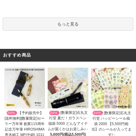
もっと見る
おすすめ商品
[数量限定]石丸文
【予約販売中】
[数量限定]石丸文
行堂 夏だ！ガラスペン
[送料無料][数量限定]セー
行堂 ハッピーシール福
福袋 5000 どんなアイテ
ラー万年筆 創業115周年
袋 2000 【5,500円相
ムが届くかはお楽しみ♪ -
記念万年筆 HIROSHIMA
当】のシールが入ってま
5,000円(税込5,500円)
寄木細工 MF(中細) 1011
す! -