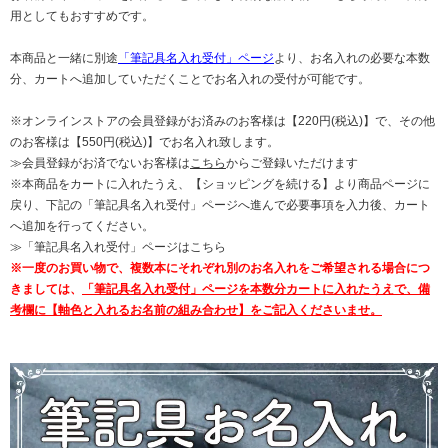
用としてもおすすめです。
本商品と一緒に別途
「筆記具名入れ受付」ページ
より、お名入れの必要な本数
分、カートへ追加していただくことでお名入れの受付が可能です。
※オンラインストアの会員登録がお済みのお客様は【220円(税込)】で、その他
のお客様は【550円(税込)】でお名入れ致します。
≫会員登録がお済でないお客様は
こちら
からご登録いただけます
※本商品をカートに入れたうえ、【ショッピングを続ける】より商品ページに
戻り、下記の
「筆記具名入れ受付」ページ
へ進んで必要事項を入力後、カート
へ追加を行ってください。
≫「筆記具名入れ受付」ページはこちら
※一度のお買い物で、複数本にそれぞれ別のお名入れをご希望される場合につ
きましては、
「筆記具名入れ受付」ページを本数分カートに入れたうえで、備
考欄に【軸色と入れるお名前の組み合わせ】をご記入くださいませ。