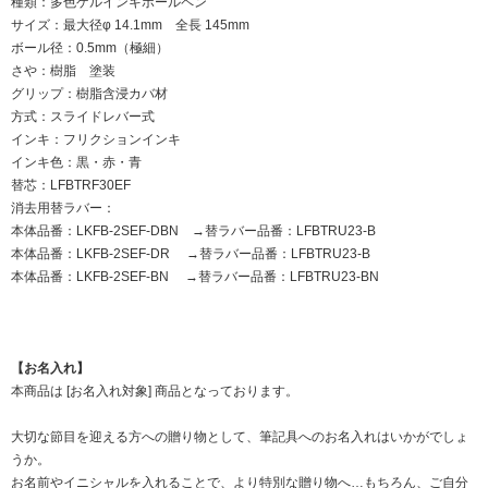
種類：多色ゲルインキボールペン
サイズ：最大径φ 14.1mm 全長 145mm
ボール径：0.5mm（極細）
さや：樹脂 塗装
グリップ：樹脂含浸カバ材
方式：スライドレバー式
インキ：フリクションインキ
インキ色：黒・赤・青
替芯：LFBTRF30EF
消去用替ラバー：
本体品番：LKFB-2SEF-DBN →替ラバー品番：LFBTRU23-B
本体品番：LKFB-2SEF-DR →替ラバー品番：LFBTRU23-B
本体品番：LKFB-2SEF-BN →替ラバー品番：LFBTRU23-BN
【お名入れ】
本商品は [お名入れ対象] 商品となっております。
大切な節目を迎える方への贈り物として、筆記具へのお名入れはいかがでしょ
うか。
お名前やイニシャルを入れることで、より特別な贈り物へ…もちろん、ご自分