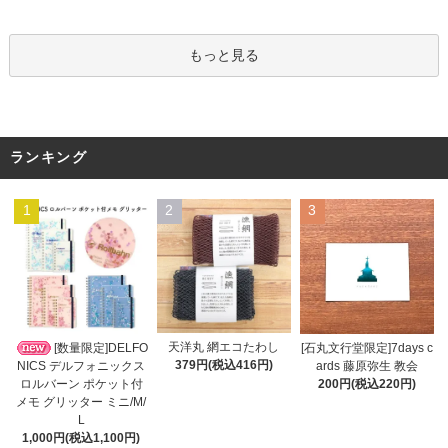
もっと見る
ランキング
1
2
3
天洋丸 網エコたわし
[数量限定]DELFO
[石丸文行堂限定]7days c
379円(税込416円)
NICS デルフォニックス
ards 藤原弥生 教会
ロルバーン ポケット付
200円(税込220円)
メモ グリッター ミニ/M/
L
1,000円(税込1,100円)