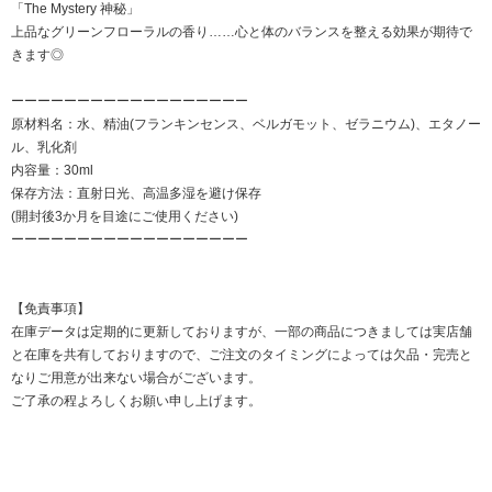
「The Mystery 神秘」
上品なグリーンフローラルの香り……心と体のバランスを整える効果が期待で
きます◎
ーーーーーーーーーーーーーーーーーー
原材料名：水、精油(フランキンセンス、ベルガモット、ゼラニウム)、エタノー
ル、乳化剤
内容量：30ml
保存方法：直射日光、高温多湿を避け保存
(開封後3か月を目途にご使用ください)
ーーーーーーーーーーーーーーーーーー
【免責事項】
在庫データは定期的に更新しておりますが、一部の商品につきましては実店舗
と在庫を共有しておりますので、ご注文のタイミングによっては欠品・完売と
なりご用意が出来ない場合がございます。
ご了承の程よろしくお願い申し上げます。