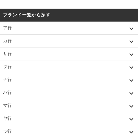
ブランド一覧から探す
ア行
カ行
サ行
タ行
ナ行
ハ行
マ行
ヤ行
ラ行