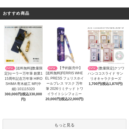
おすすめ商品
【予約販売中】
[送料無料][数量限
[数量限定]クツワ
[送料無料]FERRIS WHE
定]セーラー万年筆 創業1
ハンココスライド サン
EL PRESS フェリスホイ
15周年記念万年筆 HIRO
リオキャラクターズ
ールプレス マスク 万年
SHIMA 寄木細工 MF(中
1,700円(税込1,870円)
筆 2026リミテッド トワ
細) 101115320
イライトシンフォニー
300,000円(税込330,000
20,000円(税込22,000円)
円)
もっと見る