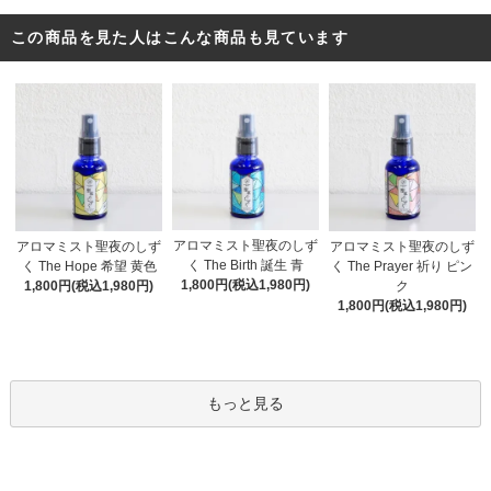
この商品を見た人はこんな商品も見ています
アロマミスト聖夜のしず
アロマミスト聖夜のしず
アロマミスト聖夜のしず
く The Birth 誕生 青
く The Hope 希望 黄色
く The Prayer 祈り ピン
1,800円(税込1,980円)
1,800円(税込1,980円)
ク
1,800円(税込1,980円)
もっと見る