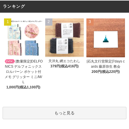
ランキング
1
2
3
天洋丸 網エコたわし
[数量限定]DELFO
[石丸文行堂限定]7days c
379円(税込416円)
NICS デルフォニックス
ards 藤原弥生 教会
ロルバーン ポケット付
200円(税込220円)
メモ グリッター ミニ/M/
L
1,000円(税込1,100円)
もっと見る