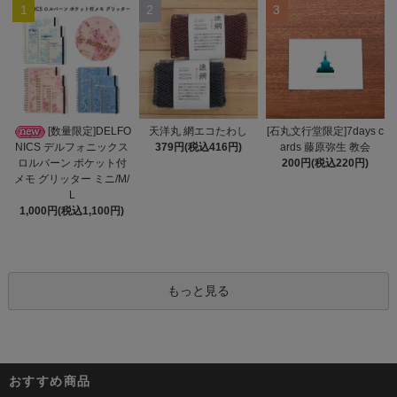
1
2
3
天洋丸 網エコたわし
[数量限定]DELFO
[石丸文行堂限定]7days c
379円(税込416円)
NICS デルフォニックス
ards 藤原弥生 教会
ロルバーン ポケット付
200円(税込220円)
メモ グリッター ミニ/M/
L
1,000円(税込1,100円)
もっと見る
おすすめ商品