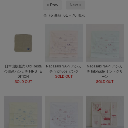
< Prev
Next >
76
61
76
全
商品
-
表示
日本出版販売 Old Resta
Nagasaki NA-ni ハンカ
Nagasaki NA-ni ハンカ
今治産ハンカチ FIRST E
チ hitohude ピンク
チ hitohude ミントグリ
DITION
SOLD OUT
ーン
SOLD OUT
SOLD OUT