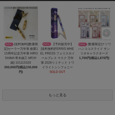
【予約販売中】
[送料無料][数量限
[数量限定]クツワ
[送料無料]FERRIS WHE
定]セーラー万年筆 創業1
ハンココスライド サン
EL PRESS フェリスホイ
15周年記念万年筆 HIRO
リオキャラクターズ
ールプレス マスク 万年
SHIMA 寄木細工 MF(中
1,700円(税込1,870円)
筆 2026リミテッド トワ
細) 101115320
イライトシンフォニー
300,000円(税込330,000
SOLD OUT
円)
もっと見る