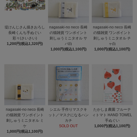
堤けんじさん描きおろし
nagasaki-no neco 長崎
nagasaki-no neco 長崎
長崎くんち手ぬぐい
の猫雑貨 ワンポイント
の猫雑貨 ワンポイント
彩々(さいさい)
刺しゅうミニタオル サ
刺しゅうミニタオル チ
1,200円(税込1,320円)
バ白
ャ白
1,000円(税込1,100円)
1,000円(税込1,100円)
nagasaki-no neco 長崎
シエル 手作りマスクキ
たかしま農園 フルーテ
の猫雑貨 ワンポイント
ット／マスクになるハン
ィトマト HAND TOWEL
刺しゅうミニタオル ミ
カチ
手ぬぐい
ケ
SOLD OUT
1,000円(税込1,100円)
1,000円(税込1,100円)