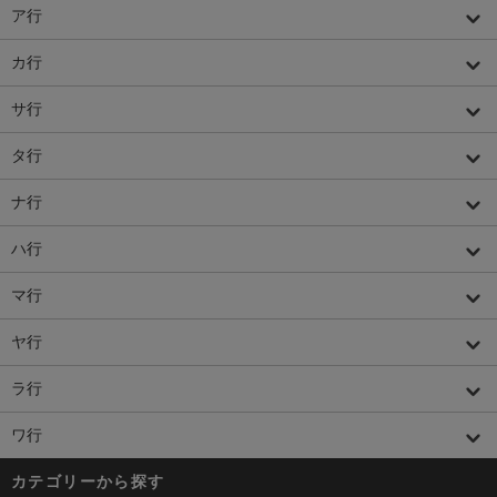
ア行
カ行
サ行
タ行
ナ行
ハ行
マ行
ヤ行
ラ行
ワ行
カテゴリーから探す