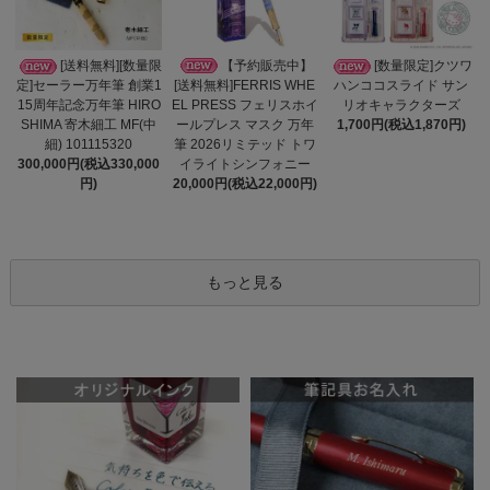
【予約販売中】
[送料無料][数量限
[数量限定]クツワ
[送料無料]FERRIS WHE
定]セーラー万年筆 創業1
ハンココスライド サン
EL PRESS フェリスホイ
15周年記念万年筆 HIRO
リオキャラクターズ
ールプレス マスク 万年
SHIMA 寄木細工 MF(中
1,700円(税込1,870円)
筆 2026リミテッド トワ
細) 101115320
イライトシンフォニー
300,000円(税込330,000
20,000円(税込22,000円)
円)
もっと見る