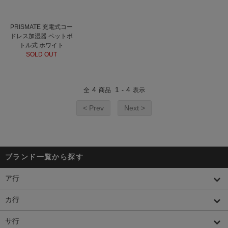
PRISMATE 充電式コー
ドレス加湿器 ペットボ
トル式 ホワイト
SOLD OUT
4
1
4
全
商品
-
表示
< Prev
Next >
ブランド一覧から探す
ア行
カ行
サ行