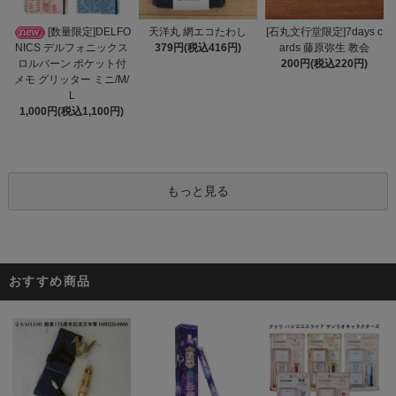
天洋丸 網エコたわし
[数量限定]DELFO
[石丸文行堂限定]7days c
379円(税込416円)
NICS デルフォニックス
ards 藤原弥生 教会
ロルバーン ポケット付
200円(税込220円)
メモ グリッター ミニ/M/
L
1,000円(税込1,100円)
もっと見る
おすすめ商品