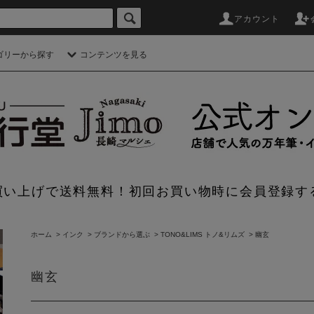
アカウント
ゴリーから探す
コンテンツを見る
のお買い上げで送料無料！初回お買い物時に会員登録す
ホーム
>
インク
>
ブランドから選ぶ
>
TONO&LIMS トノ&リムズ
>
幽玄
幽玄