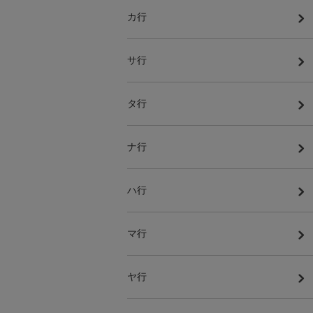
カ行
サ行
タ行
ナ行
ハ行
マ行
ヤ行