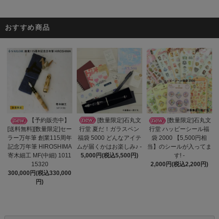
おすすめ商品
[数量限定]石丸文
【予約販売中】
[数量限定]石丸文
行堂 夏だ！ガラスペン
[送料無料][数量限定]セー
行堂 ハッピーシール福
福袋 5000 どんなアイテ
ラー万年筆 創業115周年
袋 2000 【5,500円相
ムが届くかはお楽しみ♪ -
記念万年筆 HIROSHIMA
当】のシールが入ってま
5,000円(税込5,500円)
寄木細工 MF(中細) 1011
す! -
15320
2,000円(税込2,200円)
300,000円(税込330,000
円)