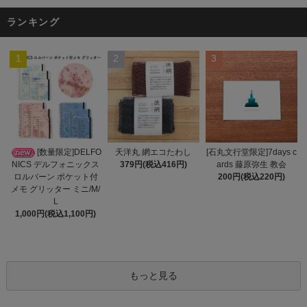
ランキング
1
2
3
天洋丸 網エコたわし
[数量限定]DELFO
[石丸文行堂限定]7days c
379円(税込416円)
NICS デルフォニックス
ards 藤原弥生 教会
ロルバーン ポケット付
200円(税込220円)
メモ グリッター ミニ/M/
L
1,000円(税込1,100円)
もっと見る