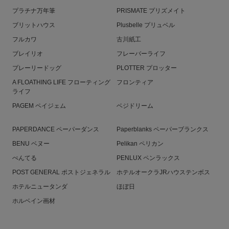
プラチナ万年筆
PRISMATE プリズメイト
ブリットハウス
Plusbelle プリュベル
フルカワ
古川紙工
ブレイリオ
フレーバーライフ
プレーリードッグ
PLOTTER プロッター
A FLOATHING LIFE フローティング
フロンティア
ライフ
PAGEM ペイジェム
ベジドリーム
PAPERDANCE ペーパーダンス
Paperblanks ペーパーブランクス
BENU ベヌー
Pelikan ペリカン
ぺんてる
PENLUX ペンラックス
POST GENERAL ポストジェネラル
ホテルオークラJRハウステンボス
ホテルニュータンダ
ほぼ日
ホルベイン画材