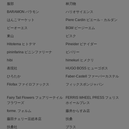
服部
林刃物
BARAMON バラモン
ハリオサイエンス
はんこマーケット
Piere Cardin ピエール・カルダン
ピーオーエス
BGM ビージーエム
東山
ビスク
Hitotema ヒトテマ
Pineider ピナイダー
pininfarina ピニンファリーナ
ビバリー
hibi
himekuri ヒメクリ
表現社
HUGO BOSS ヒューゴボス
ひろたか
Faber-Castell ファーバーカステル
Filofax ファイロファックス
フィックスポンジャパン
Fairy Tail Flowers フェアリーテイル
FERRIS WHEEL PRESS フェリス
フラワーズ
ホイールプレス
forme. フォルム
藤井からすみ店
藤田チェリー豆総本店
扶桑
扶桑社
プラス