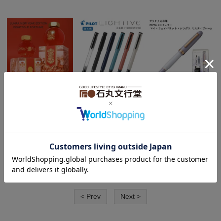
[数量限定]フェリスホイ
パイロット 万年筆 LIGH
[送料無料][数量限定]プラ
ールプレス FERRIS WH
TIVE(ライティブ)
チナ万年筆 #3776 セン
EEL PRESS Lunar New
2,500円(税込2,750円)
チュリー マイ・フェイ
Year Edition 2026 エイ
バリット・シングス ミ
トフォールド フォーチ
スティブルーム
ュン ラメ入り
38,000円(税込41,800円)
3,300円(税込3,630円)
2388
61
90
全
商品
-
表示
< Prev
Next >