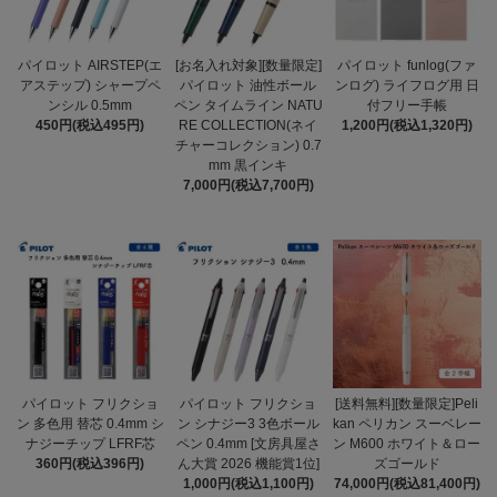
パイロット AIRSTEP(エ
[お名入れ対象][数量限定]
パイロット funlog(ファ
アステップ) シャープペ
パイロット 油性ボール
ンログ) ライフログ用 日
ンシル 0.5mm
ペン タイムライン NATU
付フリー手帳
450円(税込495円)
RE COLLECTION(ネイ
1,200円(税込1,320円)
チャーコレクション) 0.7
mm 黒インキ
7,000円(税込7,700円)
パイロット フリクショ
パイロット フリクショ
[送料無料][数量限定]Peli
ン 多色用 替芯 0.4mm シ
ン シナジー3 3色ボール
kan ペリカン スーベレー
ナジーチップ LFRF芯
ペン 0.4mm [文房具屋さ
ン M600 ホワイト＆ロー
360円(税込396円)
ん大賞 2026 機能賞1位]
ズゴールド
1,000円(税込1,100円)
74,000円(税込81,400円)