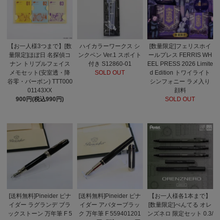
【お一人様3つまで】[数
ハイカラーワークス シ
[数量限定]フェリスホイ
量限定]ほぼ日 名探偵コ
ンクペン Ver.1 スポイト
ールプレス FERRIS WH
ナン トリプルフェイス
付き S12860-01
EEL PRESS 2026 Limite
メモセット(安室透・降
SOLD OUT
d Edition トワイライト
谷零・バーボン) TTT000
シンフォニー ラメ入り
01143XX
顔料
900円(税込990円)
SOLD OUT
[送料無料]Pineider ピナ
[送料無料]Pineider ピナ
【お一人様各1本まで】
イダー ラグランデ ブラ
イダー アバターブラッ
[数量限定]ぺんてる オレ
ックストーン 万年筆 F 5
ク 万年筆 F 559401201
ンズネロ 限定セット 0.3/