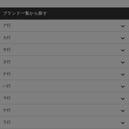
ブランド一覧から探す
ア行
カ行
サ行
タ行
ナ行
ハ行
マ行
ヤ行
ラ行