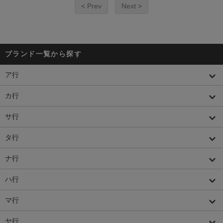
< Prev
Next >
ブランド一覧から探す
ア行
カ行
サ行
タ行
ナ行
ハ行
マ行
ヤ行