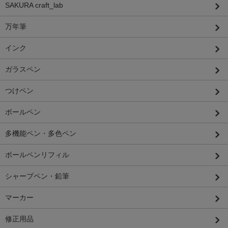
SAKURA craft_lab
万年筆
インク
ガラスペン
つけペン
ボールペン
多機能ペン・多色ペン
ボールペンリフィル
シャープペン・鉛筆
マーカー
修正用品