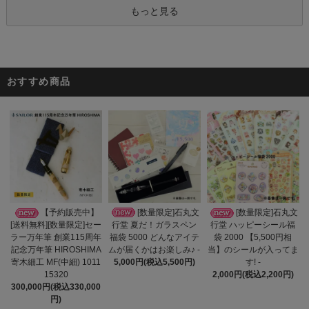
もっと見る
おすすめ商品
[数量限定]石丸文
【予約販売中】
[数量限定]石丸文
行堂 夏だ！ガラスペン
[送料無料][数量限定]セー
行堂 ハッピーシール福
福袋 5000 どんなアイテ
ラー万年筆 創業115周年
袋 2000 【5,500円相
ムが届くかはお楽しみ♪ -
記念万年筆 HIROSHIMA
当】のシールが入ってま
5,000円(税込5,500円)
寄木細工 MF(中細) 1011
す! -
15320
2,000円(税込2,200円)
300,000円(税込330,000
円)