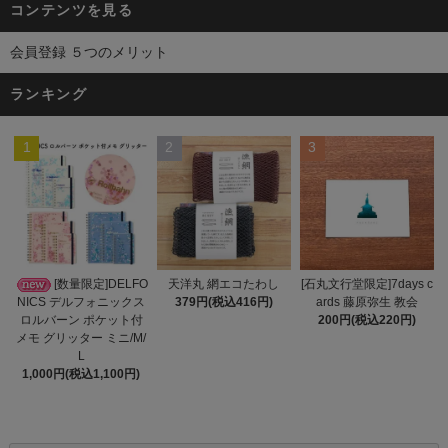
コンテンツを見る
会員登録 ５つのメリット
ランキング
1
2
3
天洋丸 網エコたわし
[数量限定]DELFO
[石丸文行堂限定]7days c
379円(税込416円)
NICS デルフォニックス
ards 藤原弥生 教会
ロルバーン ポケット付
200円(税込220円)
メモ グリッター ミニ/M/
L
1,000円(税込1,100円)